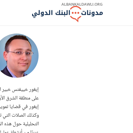
Skip
ALBANKALDAWLI.ORG
to
Main
Navigation
إيغور خييفتس خبير اق
إيغور في قضايا تمويل
وكذلك الصلات التي تر
التحليلية حول هذه الم
عددًا من أنشطة عمليا