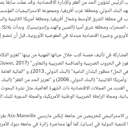
ب الرئيس لشؤون الحد من الفقر والإدارة الاقتصادية. وقد عملت سابقاً بص
د البنك الدولي، ومنطقة غرب أفريقيا، ومجموعة الاستراتيجيات المؤسسية
في منطقة الشرق الأوسط وشمال أفريقيا، ومنطقة أمريكا اللاتينية والبح
الصحراء، ومنطقة شرق آسيا (الصين والهند وإندونيسيا). وبدأت بلانكا حي
الأوروبي وخبيرة اقتصادية مبتدئة في المفوضية الأوروبية، قبل أن تنضم 
المشاركة في تأليف خمسة كتب خلال حياتها المهنية من بينها "تعزيز التك
(Wolters Kluwer, 2017)
"هل السياسة المالية هي الحل؟ منظور البلدان النامية" (البنك 
دراسات حالة لأفريقيا وأمريكا اللاتينية" (البنك الدولي، 2006) و "تعزيز الحد من الف
 في العديد من المجلات الاقتصادية ذات الشهرة العالمية، مثل نشرة البحوث 
انية، ومجلة الرابطة الضريبية الوطنية الأمريكية، والمجلة السنوية للبنك ا
الاستراتيجي للخريجين من جامعة إيكس مارسيي
Aix-Marseille
بفرن
ا للتنمية الدولية في إسبانيا، كما أنها محاضرة زائرة في جامعة ديوك الأمر