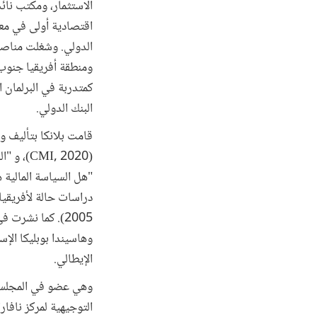
الاستثمار، ومكتب نائ
اقتصادية أولى في معه
الدولي. وشغلت مناصب 
ومنطقة أفريقيا جنوب 
كمتدربة في البرلمان 
البنك الدولي.
قامت بلانكا بتأليف و
(CMI, 2020)، و "الفوز في الحروب الضريبية والمنافسة الضريبية والتعاون"
2005). كما نشرت
وهاسيندا بوبليكا الإسب
الإيطالي.
وهي عضو في المجلس 
التوجيهية لمركز نافار