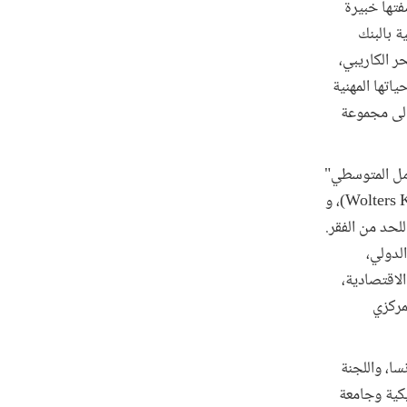
فتها خبيرة
 بالبنك
ر الكاريبي،
اتها المهنية
إلى مجموعة
امل المتوسطي"
، و
الدولي، 2013)، و "المالية العامة للحد من الفقر.
قر" (البنك الدولي،
الاقتصادية،
لمركزي
سا، واللجنة
يكية وجامعة