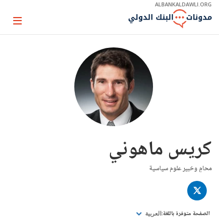
Skip
ALBANKALDAWLI.ORG
to
Main
Page
Navigation
igation
كريس ماهوني
محامٍ وخبير علوم سياسية
TWITTER
الصفحة متوفرة باللغة:
العربية