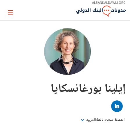
Skip
ALBANKALDAWLI.ORG
to
Main
Page
Navigation
igation
إيلينا بورغانسكايا
LINKED
IN
الصفحة متوفرة باللغة:
العربية