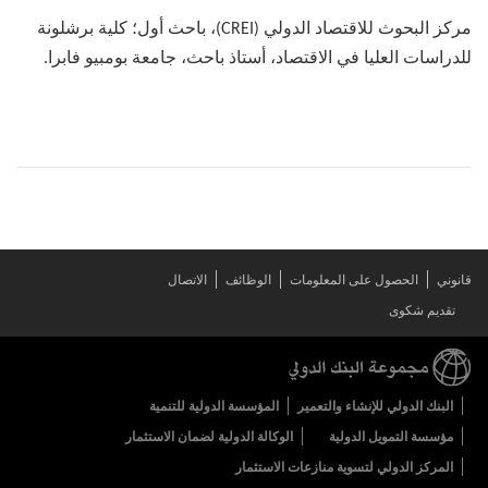
مركز البحوث للاقتصاد الدولي (CREI)، باحث أول؛ كلية برشلونة
للدراسات العليا في الاقتصاد، أستاذ باحث، جامعة بومبيو فابرا.
قانوني
الحصول على المعلومات
الوظائف
الاتصال
تقديم شكوى
البنك الدولي للإنشاء والتعمير
المؤسسة الدولية للتنمية
مؤسسة التمويل الدولية
الوكالة الدولية لضمان الاستثمار
المركز الدولي لتسوية منازعات الاستثمار