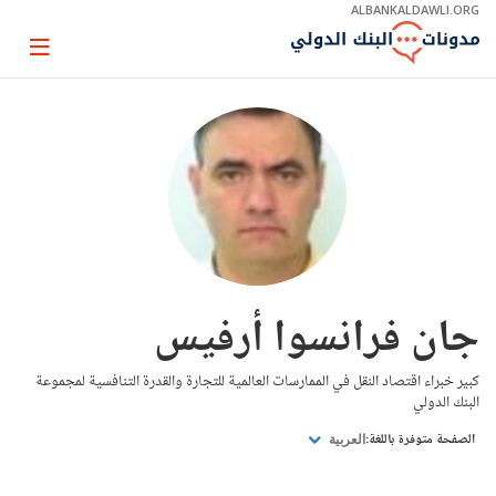
Skip
ALBANKALDAWLI.ORG
to
Main
Page
Navigation
igation
جان فرانسوا أرفيس
كبير خبراء اقتصاد النقل في الممارسات العالمية للتجارة والقدرة التنافسية لمجموعة
البنك الدولي
الصفحة متوفرة باللغة:
العربية