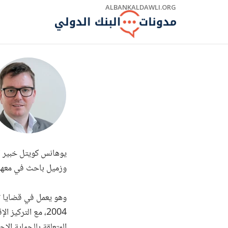
Skip
ALBANKALDAWLI.ORG
to
Main
Navigation
يوهانس كويتل خبير اق
وزميل باحث في معهد
وهو يعمل في قضايا تت
2004، مع التركي
المتعلقة بالحماية الا