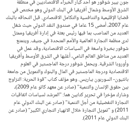
جون بيير شوفور هو أحد كبار الخبراء الاقتصاديين في منطقة
الشرق الأوسط وشمال أفريقيا في البنك الدولي وهو مختص في
قضايا الإقليمية والتنافسية والتكامل الاقتصادي. قبل التحاقه بالبنك
عام 2007، أمضى 15 عاما في صندوق النقد الدولي حيث شغل
العديد من المناصب بما فيها رئيس بعثة في إدارة أفريقيا وممثل
لدى منظمة التجارة العالمية والأمم المتحدة في جنيف. ويتمتع
شوفور بخبرة واسعة في السياسات الاقتصادية، وقد عمل في
العديد من مناطق العالم النامي، أغلبها في الشرق الأوسط وأفريقيا
وأوروبا الشرقية. ويحمل شوفور درجة الماجستير في العلوم
الاقتصادية ودرجة الماجستير في المال والبنوك والتمويل من جامعة
بانثيون- السوربون بباريس. وهو مؤلف كتاب "قوة الحرية: التزاوج
بين حقوق الإنسان والتنمية" (صادر عن معهد كاتو عام 2009)،
وشارك مؤخرا في تحرير كتابين هما: "المرشد لسياسات اتفاقيات
التجارة التفضيلية من أجل التنمية" (صادر عن البنك الدولي عام
2011) و "تمويل التجارة خلال الانهيار التجاري الكبير" (صادر عن
البنك الدولي عام 2011).