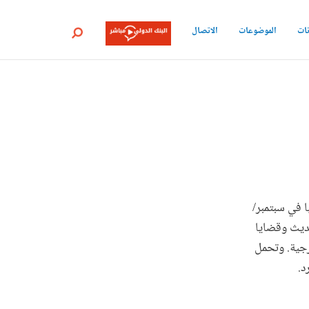
نات
الموضوعات
الاتصال
بحث
ام 1995. وعينت مديرا منتدبا في سبتمبر/
تحديث وقضايا
رجية. وتحمل
د.