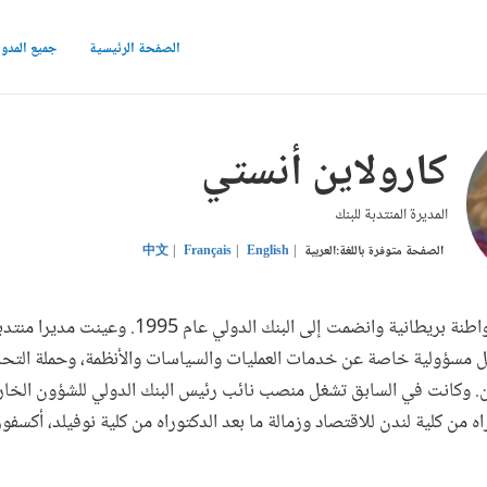
الصفحة الرئيسية
جميع المدو
كارولاين أنستي
المديرة المنتدبة للبنك
الصفحة متوفرة باللغة:
العربية
English
Français
中文
كارولين آنستي هي مواطنة بريطانية وانضمت إلى البنك الدولي ع
2، مع تحمل مسؤولية خاصة عن خدمات العمليات والسياسات والأنظمة، وحملة ال
ين. وكانت في السابق تشغل منصب نائب رئيس البنك الدولي للشؤون الخا
ه من كلية لندن للاقتصاد وزمالة ما بعد الدكتوراه من كلية نوفيلد، أكسفور