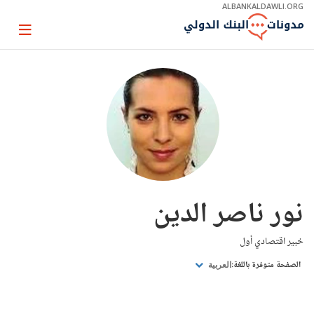
Skip
ALBANKALDAWLI.ORG
to
Main
Page
Navigation
igation
نور ناصر الدين
خبير اقتصادي أول
الصفحة متوفرة باللغة:
العربية