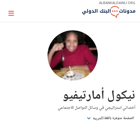
Skip
ALBANKALDAWLI.ORG
to
Main
Page
Navigation
igation
نيكول أمارتيفيو
أخصائي استراتيجي في وسائل التواصل الاجتماعي
الصفحة متوفرة باللغة:
العربية