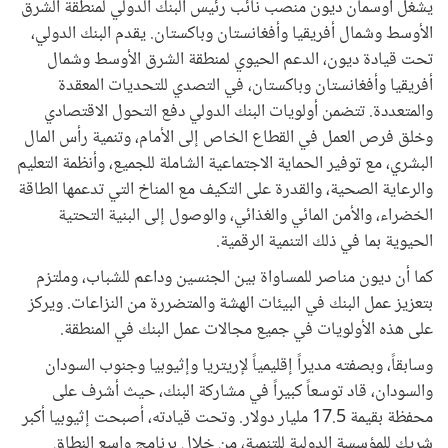
يشغل أوسمان ديون منصب نائب رئيس البنك الدولي لمنطقة الشرق
الأوسط وشمال أفريقيا وأفغانستان وباكستان. يقدم البنك الدولي،
تحت قيادة ديون، الدعم الحيوي لمنطقة الشرق الأوسط وشمال
أفريقيا وأفغانستان وباكستان، في التصدي للتحديات المعقدة
والمتعددة. تتضمن أولويات البنك الدولي دفع التحول الاقتصادي
وخلق فرص العمل في القطاع الخاص إلى الأمام، وتنمية رأس المال
البشري، مع توفير الحماية الاجتماعية الشاملة للجميع، وأنظمة التعليم
والرعاية الصحية، والقدرة على التكيف مع المناخ التي تدعمها الطاقة
الخضراء، والأمن المائي والغذائي، والوصول إلى البنية التحتية
الحيوية بما في ذلك التنمية الرقمية.
كما أن ديون مناصر للمساواة بين الجنسين وداعم للشباب، وملتزم
بتعزيز عمل البنك في البيئات الهشة والمتضررة من النزاعات. ويركز
على هذه الأولويات في جميع مجالات عمل البنك في المنطقة.
وسابقاً، وبصفته مديراً إقليمياً لإريتريا وإثيوبيا وجنوب السودان
والسودان، قاد توسعاً كبيراً في مشاركة البنك، حيث أشرف على
محفظة بقيمة 17.5 مليار دولار. وتحت قيادته، أصبحت إثيوبيا أكبر
شريك للمؤسسة الدولية للتنمية، من خلال برنامج واسع النطاق