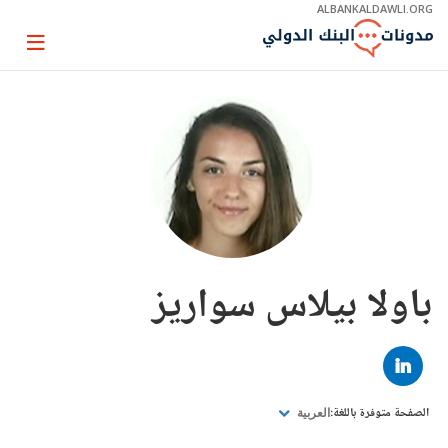
Skip
ALBANKALDAWLI.ORG
to
Main
Page
Navigation
igation
باولا بيلاس سواريز
LINKED
IN
الصفحة متوفرة باللغة:
العربية