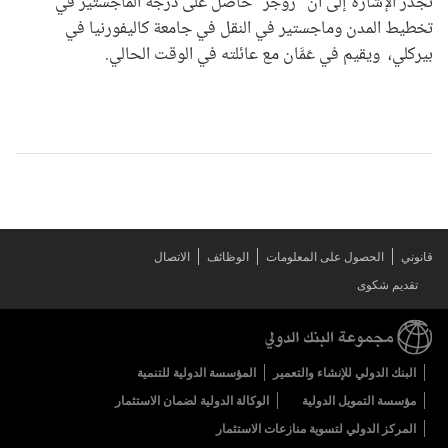
تجدر الإشارة إلى أن "روجر" حاصل على درجة الماجستير في
تخطيط المدن وماجستير في النقل في جامعة كاليفورنيا في
بيركلي، ويقيم في عَمَّان مع عائلته في الوقت الحالي.
قانوني
الحصول على المعلومات
الوظائف
الاتصال
تقديم شكوى
البنك الدولي للإنشاء والتعمير
المؤسسة الدولية للتنمية
مؤسسة التمويل الدولية
الوكالة الدولية لضمان الاستثمار
المركز الدولي لتسوية منازعات الاستثمار