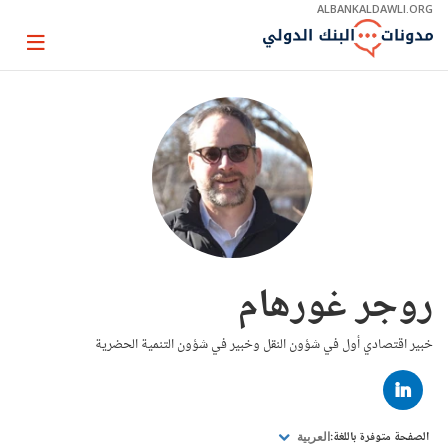
Skip
ALBANKALDAWLI.ORG
to
Main
Page
Navigation
igation
روجر غورهام
خبير اقتصادي أول في شؤون النقل وخبير في شؤون التنمية الحضرية
LINKED
IN
الصفحة متوفرة باللغة:
العربية