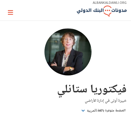
Skip
ALBANKALDAWLI.ORG
to
Main
Page
Navigation
igation
فيكتوريا ستانلي
خبيرة أولى في إدارة الأراضي
الصفحة متوفرة باللغة:
العربية