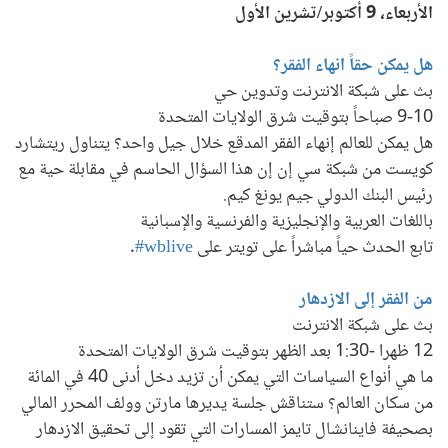
الأربعاء، 9 أكتوبر/تشرين الأول
هل يمكن حقاً انهاء الفقر؟
بث على شبكة الانترنت وتدوين حي
9-10 صباحاً بتوقيت شرق الولايات المتحدة
هل يمكن للعالم إنهاء الفقر المدقع خلال جيل واحد؟ يتناول ريتشارد
كويست من شبكة سي إن إن هذا السؤال الحاسم في مقابلة حية مع
رئيس البنك الدولي جيم يونغ كيم.
باللغات العربية والإنجليزية والفرنسية والإسبانية
تابع الحدث حياً مباشراً على تويتر على
wblive#
.
من الفقر إلى الازدهار
بث على شبكة الانترنت
12 ظهرا -1:30 بعد الظهر بتوقيت شرق الولايات المتحدة
ما هي أنواع السياسات التي يمكن أن تزيد دخل أدنى 40 في المائة
من سكان العالم؟ ستناقش جلسة يديرها مارتن وولف المحرر المالي
بصحيفة فاينانشال تايمز المسارات التي تقود إلى تحقيق الازدهار