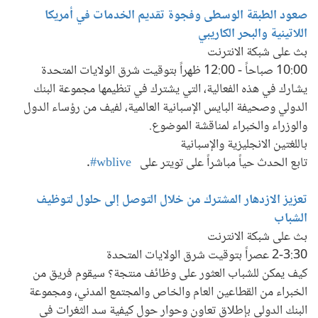
صعود الطبقة الوسطى وفجوة تقديم الخدمات في أمريكا
اللاتينية والبحر الكاريبي
بث على شبكة الانترنت
10:00 صباحاً - 12:00 ظهراً بتوقيت شرق الولايات المتحدة
يشارك في هذه الفعالية، التي يشترك في تنظيمها مجموعة البنك
الدولي وصحيفة البايس الإسبانية العالمية، لفيف من رؤساء الدول
والوزراء والخبراء لمناقشة الموضوع.
باللغتين الانجليزية والإسبانية
تابع الحدث حياً مباشراً على تويتر على
wblive#
.
تعزيز الازدهار المشترك من خلال التوصل إلى حلول لتوظيف
الشباب
بث على شبكة الانترنت
2-3:30 عصراً بتوقيت شرق الولايات المتحدة
كيف يمكن للشباب العثور على وظائف منتجة؟ سيقوم فريق من
الخبراء من القطاعين العام والخاص والمجتمع المدني، ومجموعة
البنك الدولي بإطلاق تعاون وحوار حول كيفية سد الثغرات في