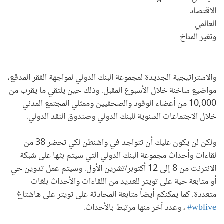
الاقتصاد
العالمي
وتغير المناخ
والاستراتيجية الجديدة لمجموعة البنك الدولي لمواجهة الفقر المدقع،
مواضيع ساخنة خلال الأسبوع المقبل. وذلك حين يلتقي ما يقرب من
10,000 من أعضاء الوفود والصحفيين وممثلي المجتمع المدني
خلال الاجتماعات السنوية للبنك الدولي وصندوق النقد الدولي.
ولكن لن يكون عليك أن تتواجد في واشنطن لكي تحضر 38 من
لقاءات وأحداث مجموعة البنك الدولي التي سيتم بثها على شبكة
الانترنت من 8 إلى 12 أكتوبر/تشرين الأول. وسيتم عمل تدوين حي
أو متابعة حية على تويتر للعديد من اللقاءات والأحداث بلغات
متعددة. كما يمكنكم أيضاً متابعة المحادثة على تويتر على هاشتاغ
wblive#
، وعدد آخر منها مرتبط بالأحداث.