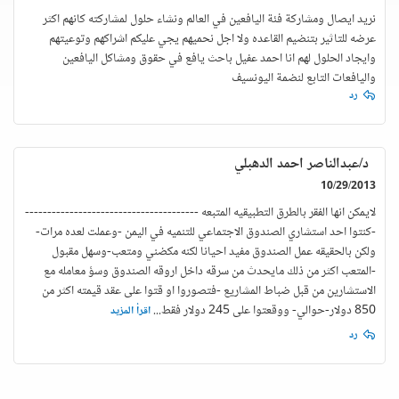
نريد ايصال ومشاركة فئة اليافعين في العالم ونشاء حلول لمشاركته كانهم اكثر
عرضه للتاثير بتنضيم القاعده ولا اجل نحميهم يجي عليكم اشراكهم وتوعيتهم
وايجاد الحلول لهم انا احمد عفيل باحث يافع في حقوق ومشاكل اليافعين
واليافعات التابع لنضمة اليونسيف
رد
د/عبدالناصر احمد الدهبلي
10/29/2013
لايمكن انها الفقر بالطرق التطبيقيه المتبعه ---------------------------------------
-كنتوا احد استشاري الصندوق الاجتماعي للتنميه في اليمن -وعملت لعده مرات-
ولكن بالحقيقه عمل الصندوق مفيد احيانا لكنه مكضني ومتعب-وسهل مقبول
-المتعب اكثر من ذلك مايحدث من سرقه داخل اروقه الصندوق وسؤ معامله مع
الاستشارين من قبل ضباط المشاريع -فتصوروا او قتوا على عقد قيمته اكثر من
850 دولار-حوالي- ووقعتوا على 245 دولار فقط
...
اقرأ المزيد
رد