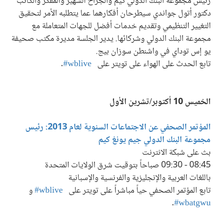
رئيس مجموعة البنك الدولي كيم والجراح الشهير والمفكر والكاتب
دكتور أتول جواندي سيطرحان أفكارهما عما يتطلبه الأمر لتحقيق
التغيير التنظيمي وتقديم خدمات أفضل للجهات المتعاملة مع
مجموعة البنك الدولي وشركائها. يدير الجلسة مديرة مكتب صحيفة
يو إس توداي في واشنطن سوزان بيج.
تابع الحدث على الهواء على تويتر على
wblive#
.
الخميس 10 أكتوبر/تشرين الأول
المؤتمر الصحفي عن الاجتماعات السنوية لعام 2013: رئيس
مجموعة البنك الدولي جيم يونغ كيم
بث على شبكة الانترنت
08:45 - 09:30 صباحاً بتوقيت شرق الولايات المتحدة
باللغات العربية والإنجليزية والفرنسية والإسبانية
تابع المؤتمر الصحفي حياً مباشراً على تويتر على
wblive#
و
.
wbatgwu#