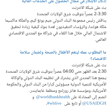
إذكاء الابتكار في مجال الحصول على الخدمات المالية
بث على شبكة الانترنت
2-3:30 عصراً بتوقيت شرق الولايات المتحدة
يناقش رئيس مجموعة البنك الدولي جيم يونغ كيم، والملكة ماكسيما
ملكة هولندا، والرؤساء التنفيذيون لعدة بنوك كيفية زيادة تحقيق
الاشتمال المالي خلال هذا اللقاء في شراكة مع المنتدى الاقتصادي
العالمي.
ما المطلوب عمله لينعم الأطفال بالصحة ولضمان سلامة
الاقتصاد؟
بث على شبكة الإنترنت
2:30 بعد الظهر حتي 04:00 عصراً بتوقيت شرق الولايات المتحدة
يجمع هذا المنتدى الذي يشترك في تنظيمه البنك الدولي والوكالة
الأمريكية للتنمية الدولية مسؤولين كبارا من البنك الدولي والحكومة
الأمريكية، ومؤسسة هانز روزلنج ومنظمة غابمايندر.
انضم إلى المحادثة على
worldbankhealth@
و
USAIDGH@
أو تابع على
wblive#
.