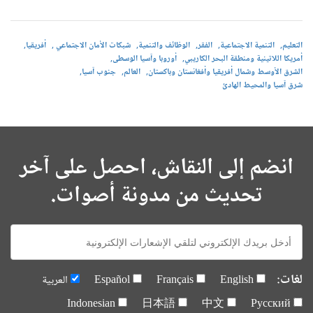
التعليم
التنمية الاجتماعية
الفقر
الوظائف والتنمية
شبكات الأمان الاجتماعي
أفريقيا
أمريكا اللاتينية ومنطقة البحر الكاريبي
أوروبا وآسيا الوسطى
الشرق الأوسط وشمال أفريقيا وأفغانستان وباكستان
العالم
جنوب آسيا
شرق آسيا والمحيط الهادئ
انضم إلى النقاش، احصل على آخر
تحديث من مدونة أصوات.
E-
mail:
لغات:
English
Français
Español
العربية
Indonesian
日本語
中文
Русский