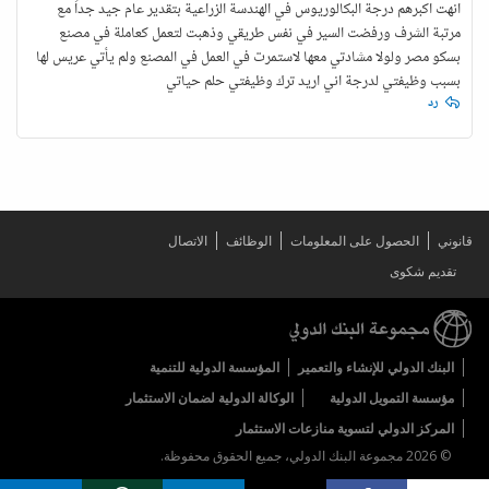
انهت اكبرهم درجة البكالوريوس في الهندسة الزراعية بتقدير عام جيد جداً مع
مرتبة الشرف ورفضت السير في نفس طريقي وذهبت لتعمل كعاملة في مصنع
بسكو مصر ولولا مشادتي معها لاستمرت في العمل في المصنع ولم يأتي عريس لها
بسبب وظيفتي لدرجة اني اريد ترك وظيفتي حلم حياتي
رد
قانوني
الحصول على المعلومات
الوظائف
الاتصال
تقديم شكوى
البنك الدولي للإنشاء والتعمير
المؤسسة الدولية للتنمية
مؤسسة التمويل الدولية
الوكالة الدولية لضمان الاستثمار
المركز الدولي لتسوية منازعات الاستثمار
© 2026 مجموعة البنك الدولي، جميع الحقوق محفوظة.
Share on