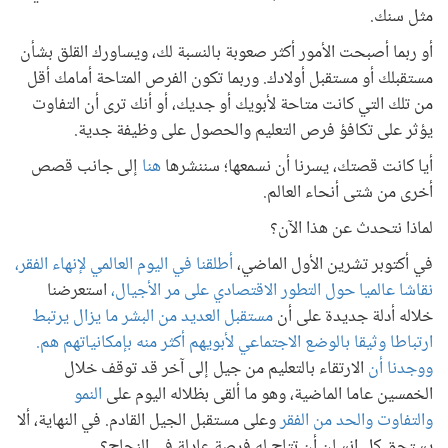
مثل سنك.
أو ربما أصبحت الأمور أكثر صعوبة بالنسبة لك، ويساورك القلق بشأن
مستقبلك أو مستقبل أولادك. وربما تكون الفرص المتاحة أمامك أقل
من تلك التي كانت متاحة لأبويك أو جديك، أو أنك ترى أن التفاوت
يؤثر على تكافؤ فرص التعليم والحصول على وظيفة جدية.
أيا كانت قصتك، يسرنا أن نسمعها؛ سننشرها
هنا
إلى جانب قصص
أخرى من شتى أنحاء العالم.
لماذا نتحدث عن هذا الآن؟
في أكتوبر تشرين الأول الماضي،
أطلقنا في اليوم العالمي لإنهاء الفقر،
نقاشا عالميا حول التطور الاقتصادي على مر الأجيال،
استعرضنا
خلاله أدلة جديدة على أن
مستقبل العديد من البشر ما يزال يرتبط
ارتباطا وثيقا بالوضع الاجتماعي لأبويهم أكثر منه بإمكانياتهم هم.
ووجدنا أن
الارتقاء بالتعليم من جيل إلى آخر قد توقف خلال
الخمسين عاما الماضية، وهو ما ألقى بظلاله اليوم على
النمو
والتفاوت والحد من الفقر
وعلى مستقبل الجيل القادم. في النهاية، ألا
يستحق كل إنسان أن تتاح له فرصة عادلة في النجاح؟