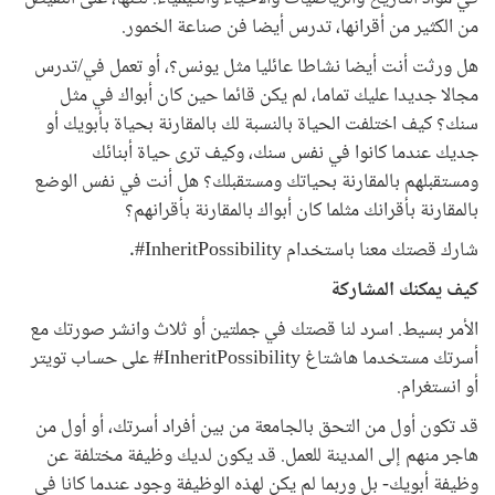
من الكثير من أقرانها، تدرس أيضا فن صناعة الخمور.
هل ورثت أنت أيضا نشاطا عائليا مثل يونس؟، أو تعمل في/تدرس
مجالا جديدا عليك تماما، لم يكن قائما حين كان أبواك في مثل
سنك؟ كيف اختلفت الحياة بالنسبة لك بالمقارنة بحياة بأبويك أو
جديك عندما كانوا في نفس سنك، وكيف ترى حياة أبنائك
ومستقبلهم بالمقارنة بحياتك ومستقبلك؟ هل أنت في نفس الوضع
بالمقارنة بأقرانك مثلما كان أبواك بالمقارنة بأقرانهم؟
شارك قصتك معنا باستخدام InheritPossibility#.
كيف يمكنك المشاركة
الأمر بسيط. اسرد لنا قصتك في جملتين أو ثلاث وانشر صورتك مع
أسرتك مستخدما هاشتاغ InheritPossibility# على حساب تويتر
أو انستغرام.
قد تكون أول من التحق بالجامعة من بين أفراد أسرتك، أو أول من
هاجر منهم إلى المدينة للعمل. قد يكون لديك وظيفة مختلفة عن
وظيفة أبويك- بل وربما لم يكن لهذه الوظيفة وجود عندما كانا في