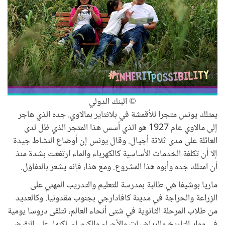
© البنك الدولي
يمتلك يونس متجرا للأقمشة في بلانتاير بمالاوي. جده الذي هاجر
إلى مالاوي عام 1927 هو الذي أسس هذا المتجر الذي ظل لدى
العائلة على مدى ثلاثة أجيال. وقال يونس إن أوضاع النشاط جيدة
إلا أن تكلفة الخدمات الأساسية كالكهرباء والماء ارتفعت بشدة منذ
أن امتلك جده وأبوه هذا المشروع. ومع هذا، فإنه يشعر بالتفاؤل.
ماريا بوشيفا هي طالبة بمدرسة للتعليم والتدريب المهني على
الزراعة والحراجة في مدينة كافادارجي بجنوب مقدونيا. وكالعديد
من طلاب المرحلة الثانوية في شتى أنحاء العالم، تتلقى دروسا يومية
في مواد التاريخ والرياضيات والأحياء والكيمياء. لكنها، على النقيض