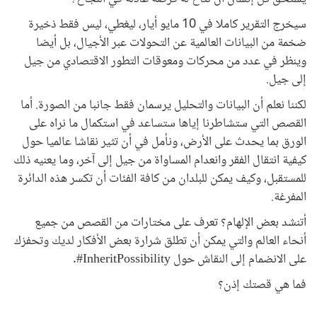
سيخرج التقرير كاملا في 10 مايو أيار، ليغطي، ليس فقط ذخيرة
ضخمة من البيانات العالمية عن التحولات عبر الأجيال، بل أيضا
وينظر في عدد من محركات ومعوقات التطور الاقتصادي من جيل
إلى جيل.
لكننا نعلم أن البيانات والتحليل يرسمان فقط جانبا من الصورة. أما
القصص التي ستشاطرنا إياها ستساعد في استكمال ما نراه على
الورق بما يحدث على الأرض، ونأمل في أن تثير نقاشا عالميا حول
كيفية انتقال الفقر وانعدام المساواة من جيل إلى آخر، وما يعنيه ذلك
للمستقبل، وكيف يمكن للبلدان من كافة الفئات أن تكسر هذه الدائرة
المفرغة.
أتنشد بعض الإلهام؟ تعرف على مختارات من القصص من جميع
أنحاء العالم والتي يمكن أن تطلق شرارة بعض الأفكار لديك وتحفزك
على الانضمام إلى النقاش حول InheritPossibility#.
فما هي قصتك إذن؟