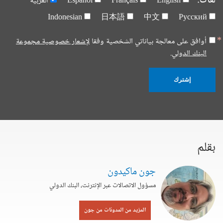
لغات:
English
Français
Español
العربية
Indonesian
日本語
中文
Русский
أوافق على معالجة بياناتي الشخصية وفقا
لإشعار خصوصية مجموعة
البنك الدولي.
إشترك
بقلم
جون ماكيدون
مسؤول الاتصالات عبر الإنترنت، البنك الدولي
المزيد من المدونات من جون