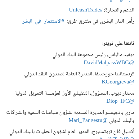
الدعم والتجارة:
#UnleashTrade
رأس المال البشري في مفترق طرق:
#الاستثمار_في_البشر
تابعنا على تويتر:
ديفيد مالباس، رئيس مجموعة البنك الدولي
@DavidMalpassWBG
كريستالينا جورجييفا، المديرة العامة لصندوق النقد الدولي
@KGeorgieva
مختار ديوب، المسؤول، التنفيذي الأول لمؤسسة التمويل الدولية
@Diop_IFC
ماري بانجيستو المديرة المنتدبة لشؤون سياسات التنمية والشراكات
بالبنك الدولي
@Mari_Pangestu
أكسيل فان تروتسنبرج، المدير العام لشؤون العمليات بالبنك الدولي