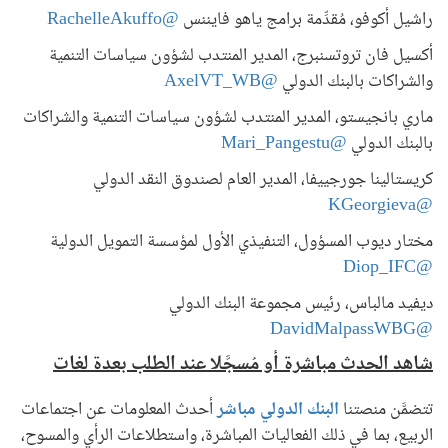
راشيل أكوفو، مُقدِّمة برامج ياهو فايننس
@RachelleAkuffo
أكسيل فان تروتسنبرج، المدير المنتدب لشؤون سياسات التنمية
والشراكات بالبنك الدولي
@AxelVT_WB
ماري بانجيستو، المدير المنتدب لشؤون سياسات التنمية والشراكات
بالبنك الدولي
@Mari_Pangestu
كريستالينا جورجييفا، المدير العام لصندوق النقد الدولي
@KGeorgieva
مختار ديوب المسؤول، التنفيذي الأول لمؤسسة التمويل الدولية
@Diop_IFC
ديفيد مالباس، رئيس مجموعة البنك الدولي
@DavidMalpassWBG
شاهد الحدث مباشرة أو مُسجَّلا عند الطلب بعدة لغات
تتضمَّن منصتنا
البنك الدولي مباشر
أحدث المعلومات عن اجتماعات
الربيع، بما في ذلك الفعاليات المباشرة، واستطلاعات الرأي والمسوح،