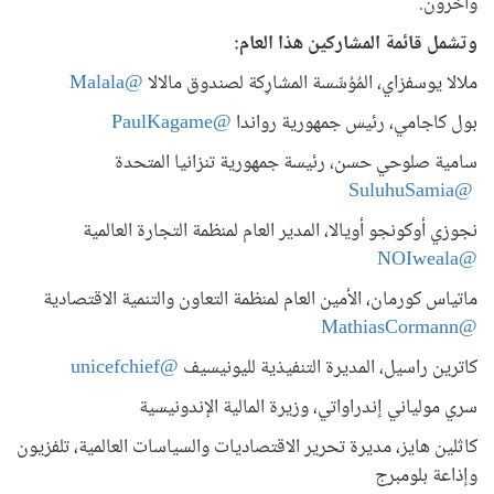
وآخرون.
وتشمل قائمة المشاركين هذا العام:
ملالا يوسفزاي، المُؤسِّسة المشارِكة لصندوق مالالا
@Malala
بول كاجامي، رئيس جمهورية رواندا
@PaulKagame
سامية صلوحي حسن، رئيسة جمهورية تنزانيا المتحدة
@SuluhuSamia
نجوزي أوكونجو أويالا، المدير العام لمنظمة التجارة العالمية
@NOIweala
ماتياس كورمان، الأمين العام لمنظمة التعاون والتنمية الاقتصادية
@MathiasCormann
كاترين راسيل، المديرة التنفيذية لليونيسيف
@unicefchief
سري مولياني إندراواتي، وزيرة المالية الإندونيسية
كاثلين هايز، مديرة تحرير الاقتصاديات والسياسات العالمية، تلفزيون
وإذاعة بلومبرج