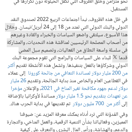
نحو متزامن وخلق الظروف التي تكفل الحيلولة دون تكرارها في
المستقبل.
في ظل هذه الظروف، نبدأ اجتماعات الربيع 2022 لصندوق النقد
الدولي والبنك الدولي التي تمتد من 18 إلى 24 أبريل/نيسان. و
خلال
هذا الأسبوع، سيلتقي واضعو السياسات والخبراء والقادة وغيرهم
من أصحاب المصلحة الرئيسيين لمناقشة هذه التحديات، والمشاركة
في سلسلة واسعة النطاق من الفعاليات، وتصميم سبل المضي
قدما
للبناء على السياسات والبرامج التي تقوم مجموعة البنك
الدولي وشركاؤها بالفعل بتنفيذها. وتشمل هذه الأنشطة تقديم
أكثر
من 200 مليار دولار لمساندة التعافي من جائحة كورونا
إلى عملاء
في القطاعين العام والخاص منذ بداية الجائحة، وتقديم
26 مليار
دولار لدعم جهود مكافحة تغير المناخ في 2021
، والإعلان
مؤخرا
عن تعهدات بتقديم نحو 1.5 مليار دولار
مساندةً لأوكرانيا بالإضافة
إلى
أكثر من 700 مليون دولار
تم تقديمها في بداية الحرب هناك.
وفي المُدوَّنة التي ترد أدناه يمكنك معرفة المزيد عن: ضيوفنا
المميزين، وفعالياتنا بشأن التنمية الرقمية، والعمل المناخي، والتجارة
والدعم، والهشاشة، ورأس المال البشري، والتعرف على كيفية