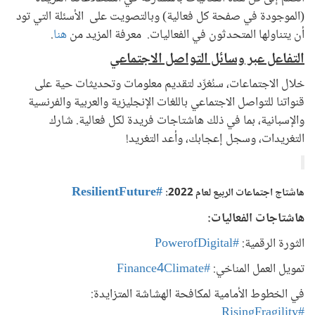
(الموجودة في صفحة كل فعالية) وبالتصويت على الأسئلة التي تود
أن يتناولها المتحدثون في الفعاليات. معرفة المزيد من
هنا
.
التفاعل عبر وسائل التواصل الاجتماعي
خلال الاجتماعات، سنُغرِّد لتقديم معلومات وتحديثات حية على
قنواتنا للتواصل الاجتماعي باللغات الإنجليزية والعربية والفرنسية
والإسبانية، بما في ذلك هاشتاجات فريدة لكل فعالية. شارك
التغريدات، وسجل إعجابك، وأعد التغريد!
#ResilientFuture
هاشتاج اجتماعات الربيع لعام 2022:
هاشتاجات الفعاليات:
الثورة الرقمية:
#PowerofDigital
تمويل العمل المناخي:
#Finance4Climate
في الخطوط الأمامية لمكافحة الهشاشة المتزايدة:
#RisingFragility