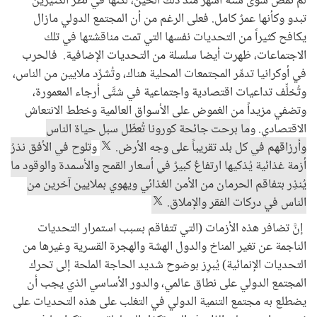
لم تمض سوى ستة أشهر منذ ذلك الحين، لكنها في نظر الكثيرين
تبدو وكأنها عمرٌ كامل. فعلى الرغم من أن المجتمع الدولي مازال
يكافح كثيراً من التحديات نفسها التي تمت مناقشتها في تلك
الاجتماعات، ظهرت أيضا سلسلة من التحديات الإضافية. فالحرب
في أوكرانيا تدمِّر المجتمعات المحلية هناك، وتُشرِّد ملايين من الناس،
وتُخلِّف تداعيات اقتصادية واجتماعية في شتَّى أرجاء المعمورة،
وتضفي مزيداً من الغموض على الأسواق العالمية وخطط الانتعاش
الاقتصادي. و
ما برحت جائحة كورونا تُعطِّل سبل حياة الناس
وأرزاقهم في كل بلد تقريباً على وجه الأرض.
و
تلوح في الأفق نذرُ
أزمة غذائية يُذكيها ارتفاعٌ كبيرٌ في أسعار القمح والأسمدة والوقود ما
يُنذِر بتفاقم الحرمان من الأمن الغذائي ويهوي بملايين آخرين من
الناس في دركات الفقر والإملاق.
إنَّ تضافر هذه الأزمات (التي تتفاقم بسبب استمرار التحديات
الناجمة عن تغير المناخ والدول الهشة والهجرة القسرية وغيرها من
التحديات الإنمائية) يُبرِز بوضوح شديد الحاجة الملحة إلى تحرك
المجتمع الدولي على نطاق عالمي، والدور الأساسي الذي يجب أن
يضطلع به مجتمع التنمية الدولي في التغلب على هذه التحديات على