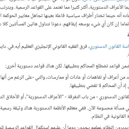
ما الأعراف الدستورية، أكثر كثيرا مما تعتمد على القواعد الرسمية. ويترتب
ده أنه حينما تختار أطراف سياسية فاعلة بعينها تجاهل معايير الحوكمة 
ما إن كان أي شيء بوسعه إيقافهم. دعونا نتناول هاتين المسألتين كلا 
ة
سة القانون الدستوري
، فرق الفقيه القانوني الإنجليزي العظيم أيه.في. داي
.
ضمن قواعد تضطلع المحاكم بتطبيقها. لكن هناك قواعد دستورية أخرى:
 من أعراف أو تفاهمات أو عادات أو ممارسات، والتي -على الرغم من أنها
 إذ أن المحاكم لا تقضي بتطبيقها.
انون الدستوري - من باب التفرقة - "الأعراف الدستورية"، أو الأخلاق الد
 مسألة محسومة الآن. ففي معظم الأنظمة الدستورية هناك وثيقة رسمية 
القانونية في النظام.
 يديرون النظام عملهم يجدون دوما أن عليهم استكمال القواعد الرسمية ل