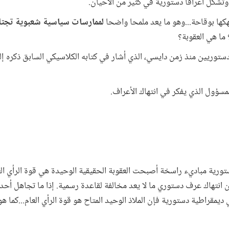
 وتشكل أعرافا دستورية في كثير من الأحيان.
هكها بوقاحة...وهو ما يعد ملمحا واضحا
لممارسات سياسية شعبوية تجتاح 
ما هي العقوبة؟
لدستوريين منذ زمن دايسي، الذي أشار في كتابه الكلاسيكي السابق ذكره إل
تورية مباديء راسخة أصبحت العقوبة الحقيقية الوحيدة هي قوة الرأي العا
ن انتهاك عرف دستوري ما لا يعد مخالفة لقاعدة رسمية. إذا ما تجاهل أحد 
ديمقراطية دستورية فإن الملاذ الوحيد المتاح هو قوة الرأي العام...كما