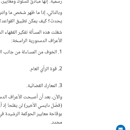
رسمية. إنها مبادئ للسلوك ومعايير،
وبالتالي، إذا ما ظهر شخص ما وانت
يحدث؟ كيف يمكن تطبيق القواعد؟ 
شغلت هذه المسألة تفكير الفقهاء ا
الأعراف الدستورية الراسخة:
1. الخوف من المساءلة من جانب المسؤول الذي يفكر في انتهاك الأعراف.
2. قوة الرأي العام.
3. المعارك القضائية.
والآن، بعد أن أصبحت الأعراف الدس
(فضّل دايسي الأخير) لن يفلحا إذ أ
بوقاحة معايير الحوكمة الرشيدة في 
محدد.
Share