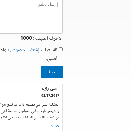
تعليق
الأحرف المتبقية:
1000
لقد قرأت
إشعار الخصوصية
وأوا
اسمي.
حفظ
منى زلزلة
02/17/2017
المشكلة ليس في دستور واعراف تنتج من تطب
والديمقراطية الثاني القوانين السابقة التي
من تعسف القوانين السابقة وهذه هي الاقوى
رد