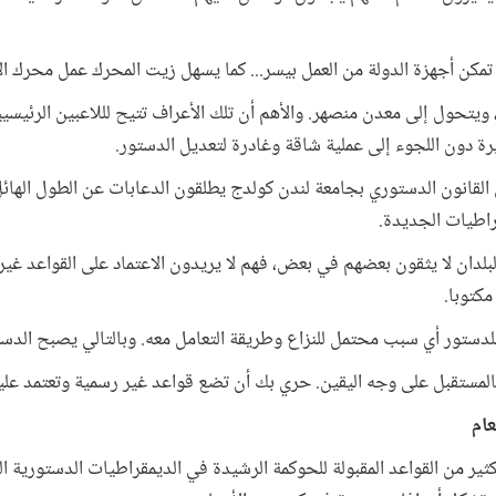
مكن أجهزة الدولة من العمل بيسر... كما يسهل زيت المحرك عمل محرك ال
ويتحول إلى معدن منصهر. والأهم أن تلك الأعراف تتيح لللاعبين الرئيسي
رة دون اللجوء إلى عملية شاقة وغادرة لتعديل الدستور.
قانون الدستوري بجامعة لندن كولدج يطلقون الدعابات عن الطول الهائل 
راطيات الجديدة.
بلدان لا يثقون بعضهم في بعض، فهم لا يريدون الاعتماد على القواعد غير
كتوبا.
لدستور أي سبب محتمل للنزاع وطريقة التعامل معه. وبالتالي يصبح الدستو
ؤ بالمستقبل على وجه اليقين. حري بك أن تضع قواعد غير رسمية وتعتمد عليه
عام
لكثير من القواعد المقبولة للحوكمة الرشيدة في الديمقراطيات الدستورية ال