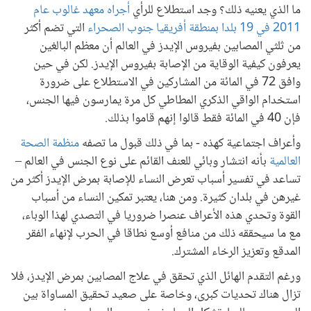
ما الذي يعنيه ذلك؟ وجد استطلاع للرأي
أجراه معهد غالوب عام
2011 في 19 بلدا بمنطقة أفريقيا جنوب الصحراء
التي تضم أكثر
من ثلثي المصابين بفيروس الإيدز في العالم أن معظم البالغين
يعرفون كيفية الوقاية من الإصابة بفيروس الإيدز. لكن في حين
وافق 72 في المائة من المشاركين في الاستطلاع على ضرورة
استخدام الواقي الذكري المطاطي كل مرة يمارسون فيها الجنس،
فإن 40 في المائة فقط قالوا إنهم قاموا بذلك.
وأعراف اجتماعية كهذه - بما في ذلك قبول ما تصفه
منظمة الصحة
العالمية
بأنه انتشار وبائي للعنف القائم على نوع الجنس في العالم –
تساعد في تفسير أسباب تعرض النساء للإصابة بمرض الإيدز أكثر من
غيرهن في بلدان كثيرة. ومن هنا، يعتبر تمكين النساء من أسباب
القوة وتحدي هذه الأعراف عنصرا ضروريا في التصدي لهذا الوباء،
مع ما سيحققه ذلك من منافع أوسع نطاقا في الحرب لإنهاء الفقر
المدقع وتعزيز الرخاء المشترك.
ورغم التقدم الهائل الذي تحقق في علاج المصابين بمرض الإيدز، فلا
تزال هناك تحديات كبرى، وخاصة على صعيد تحقيق المساواة بين