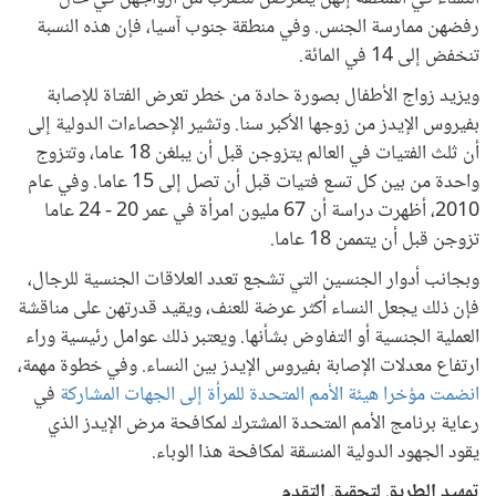
رفضهن ممارسة الجنس. وفي منطقة جنوب آسيا، فإن هذه النسبة
تنخفض إلى 14 في المائة.
ويزيد زواج الأطفال بصورة حادة من خطر تعرض الفتاة للإصابة
بفيروس الإيدز من زوجها الأكبر سنا. وتشير الإحصاءات الدولية إلى
أن ثلث الفتيات في العالم يتزوجن قبل أن يبلغن 18 عاما، وتتزوج
واحدة من بين كل تسع فتيات قبل أن تصل إلى 15 عاما. وفي عام
2010، أظهرت دراسة أن 67 مليون امرأة في عمر 20 - 24 عاما
تزوجن قبل أن يتممن 18 عاما.
وبجانب أدوار الجنسين التي تشجع تعدد العلاقات الجنسية للرجال،
فإن ذلك يجعل النساء أكثر عرضة للعنف، ويقيد قدرتهن على مناقشة
العملية الجنسية أو التفاوض بشأنها. ويعتبر ذلك عوامل رئيسية وراء
ارتفاع معدلات الإصابة بفيروس الإيدز بين النساء. وفي خطوة مهمة،
انضمت مؤخرا هيئة الأمم المتحدة للمرأة إلى الجهات المشاركة
في
رعاية برنامج الأمم المتحدة المشترك لمكافحة مرض الإيدز الذي
يقود الجهود الدولية المنسقة لمكافحة هذا الوباء.
تمهيد الطريق لتحقيق التقدم