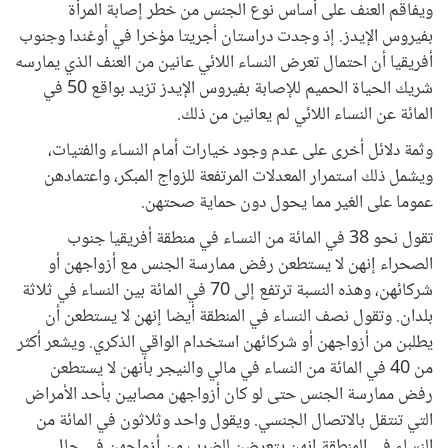
ويفاقم العنف على أساس نوع الجنس من خطر إصابة المرأة
بفيروس الإيدز. إذ وجدت دراستان أجريتا مؤخرا في أوغندا وجنوب
أفريقيا أن احتمال تعرض النساء اللائي عانين من العنف الذي يمارسه
شريك الحياة الحميم للإصابة بفيروس الإيدز تزيد بواقع 50 في
المائة عن النساء اللائي لم يعانين من ذلك.
وثمة دلائل أخرى على عدم وجود خيارات أمام النساء والفتيات،
ويشمل ذلك استمرار المعدلات المرتفعة للزواج المبكر، واعتمادهن
عموما على الغير مما يحول دون حماية صحتهن.
تقول نحو 38 في المائة من النساء في منطقة أفريقيا جنوب
الصحراء إنهن لا يستطعن رفض ممارسة الجنس مع أزواجهن أو
شركائهن، وهذه النسبة ترتفع إلى 70 في المائة بين النساء في ثلاثة
بلدان. وتقول نصف النساء في المنطقة أيضا إنهن لا يستطعن أن
يطلبن من أزواجهن أو شركائهن استخدام الواقي الذكري. ويشعر أكثر
من 40 في المائة من النساء في مالي والنيجر بأنهن لا يستطعن
رفض ممارسة الجنس حتى لو كان أزواجهن مصابين بأحد الأمراض
التي تنتقل بالاتصال الجنسي. ويقول واحد وثلاثون في المائة من
النساء في المنطقة إنهن يتعرضن للضرب من أزواجهن في حال