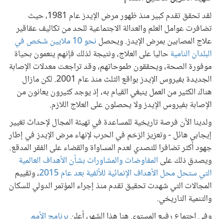
لقد تحقق تقدم كبير منذ ظهور مرض الإيدز عام 1981، حيث
تضافرت عوامل العلم والعدالة الاجتماعية للحد من تكاليف عقاقير
علاج المصابين بمرض الإيدز. ويحصل
نحو 10 ملايين شخص في
البلدان النامية
حاليا على العلاج، ونتيجة لذلك فإنهم ينعمون بحياة
موفورة الصحة، ويحققون طموحاتهم، وقد تراجعت معدلات الإصابة
الجديدة بفيروس الإيدز بواقع الثلث منذ عام 2001. لكن مازال
هناك الكثير من العمل ينبغي القيام به، إذ يوجد كثيرون يعانون من
الإصابة بفيروس الإيدز ولا يحصلون على العلاج اللازم.
ولدينا الآن فرصة تاريخية للمساعدة في تهيئة المجال لإحداث تغيير
إيجابي هائل - وتعزيز الزخم في الحرب لإنهاء مرض الإيدز في إطار
جهود أكثر تضافرا للتصدي لعدم المساواة والقضاء على الفقر المدقع.
ويصدق ذلك على
المفاوضات والمشاورات بشأن الأهداف العالمية
التي ستحل محل الأهداف الإنمائية للألفية بعد عام 2015
، وتقييم
المجالات التي شهدت تحقيق تقدم منذ إجراء المؤتمر الدولي للسكان
والتنمية التاريخي.
وفي اجتماع رفيع المستوى هنا هذا الشهر، أعلن
برنامج الأمم