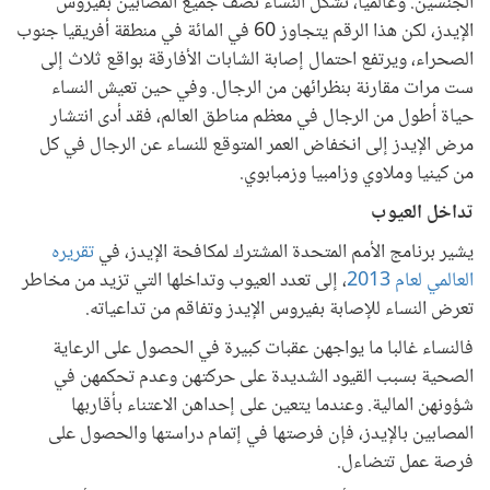
الجنسين. وعالميا، تشكل النساء نصف جميع المصابين بفيروس
الإيدز، لكن هذا الرقم يتجاوز 60 في المائة في منطقة أفريقيا جنوب
الصحراء، ويرتفع احتمال إصابة الشابات الأفارقة بواقع ثلاث إلى
ست مرات مقارنة بنظرائهن من الرجال. وفي حين تعيش النساء
حياة أطول من الرجال في معظم مناطق العالم، فقد أدى انتشار
مرض الإيدز إلى انخفاض العمر المتوقع للنساء عن الرجال في كل
من كينيا وملاوي وزامبيا وزمبابوي.
تداخل العيوب
يشير برنامج الأمم المتحدة المشترك لمكافحة الإيدز، في
تقريره
العالمي لعام 2013
، إلى تعدد العيوب وتداخلها التي تزيد من مخاطر
تعرض النساء للإصابة بفيروس الإيدز وتفاقم من تداعياته.
فالنساء غالبا ما يواجهن عقبات كبيرة في الحصول على الرعاية
الصحية بسبب القيود الشديدة على حركتهن وعدم تحكمهن في
شؤونهن المالية. وعندما يتعين على إحداهن الاعتناء بأقاربها
المصابين بالإيدز، فإن فرصتها في إتمام دراستها والحصول على
فرصة عمل تتضاءل.