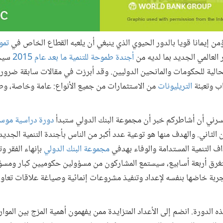
من إيمانا قويا بالدور الحيوي الذي ينبغي أن يلعبه القطاع الخاص في
تمو
ر العالمي الجديد بما لديه من
أجندة طموحة للتنمية ما بعد عام 2015
سيح
الية للحكومات والمانحين الدوليين. وقد أبرزت في مقالات سابقة ضرورة
اب وتعبئة
التريليونات
من الاستثمارات من جميع الأنواع: عامة وخاصة، وط
سرني أن أشاطركم خبر أن مجموعة البنك الدولي ستبدأ
دورة دراسية موسع
تشرين الثاني. والهدف منها هو توعية عدد أكبر من الناس بأجندة التنمية الج
اف التنمية المستدامة والوفاء بهدفي
مجموعة البنك الدولي
بإنهاء الفقر و
التي تستغرق أربعة أسابيع، سيستمع المشاركون من مسؤولين حكوميين كبار وم
ربة خاضها بنفسه لإعداد وتنفيذ مشروعات إنمائية وصياغة علاقات تعاون
ذه الدورة. انضم إلى الأعداد المتزايدة ممن يفهمون أهمية المزج بين الموا