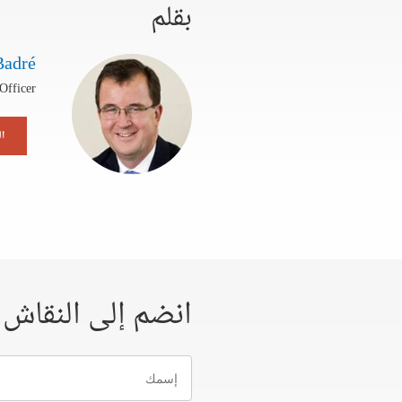
بقلم
Badré
Officer
ال
انضم إلى النقاش
إسمك