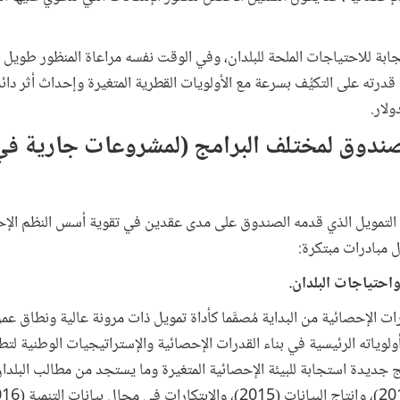
ابة للاحتياجات الملحة للبلدان، وفي الوقت نفسه مراعاة المنظور طويل ال
ة قدرته على التكيُّف بسرعة مع الأولويات القطرية المتغيرة وإحداث أثر د
لصندوق لمختلف البرامج (لمشروعات جارية في
ة التمويل الذي قدمه الصندوق على مدى عقدين في تقوية أسس النظم الإح
ل مبادرات مبتكرة:
واحتياجات البلدان.
رات الإحصائية من البداية مُصمَّما كأداة تمويل ذات مرونة عالية ونطاق 
لوياته الرئيسية في بناء القدرات الإحصائية والإستراتيجيات الوطنية لت
 جديدة استجابة للبيئة الإحصائية المتغيرة وما يستجد من مطالب البلدان