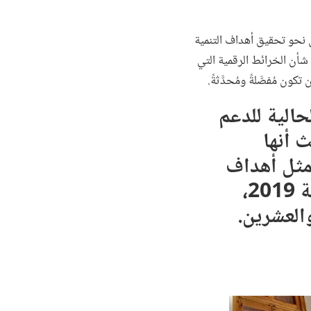
 نحو تحقيق أهداف التنمية
م شأن الخرائط الرقمية التي
ن مُفصَّلةً ومُحدَّثةً.
حالية للدعم
 أنها
 مثل أهداف
التنمية المستدامة." — تقرير آفاق تنمية القدرات الإحصائية 2019،
العشرين.