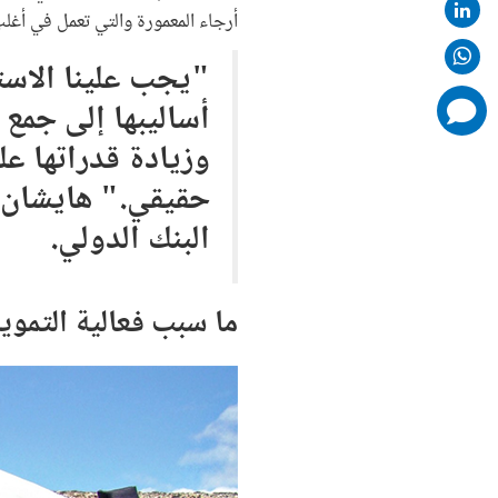
أرجاء المعمورة والتي تعمل في أغل
"يجب علينا الاست
أساليبها إلى جمع
comments
added
وزيادة قدراتها عل
حقيقي." هايشان ف
البنك الدولي.
ما سبب فعالية التموي