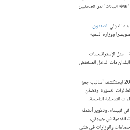
"ثقافة البيانات" لدى الصحفيين
لبنك الدولي
الصندوق
سويسرا ووزارة التنمية
آنية – مثل الإستراتيجيات
 البلدان ذات الدخل المنخفض
وتماشيا مع نموذج البيانات الذي يُركِّز على أهداف التنمية المستدامة، وسَّع الصندوق نطاق تركيزه في عام 2016 ليستكشف أساليب جمع
ئرات المُسيَّرة. وتضمَّن
ءات التدخلية الناجحة.
 في فييتنام، وتطوير أنشطة
ت القومية في جيبوتي،
صاءات والوزارات في شتَّى