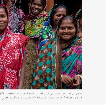
بدعم من الصندوق الاستئماني لبناء القدرات الإحصائية، نشرت بنغلاديش لأول 
المحرز نحو بلوغ أهداف التنمية المستدامة.© دومينيك شافيز/البنك الدولي