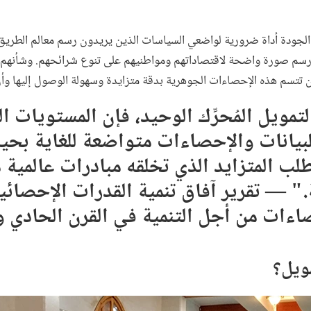
 الجودة أداة ضرورية لواضعي السياسات الذين يريدون رسم معالم الطريق
 يتسنَّى لهم رسم صورة واضحة لاقتصاداتهم ومواطنيهم على تنوع شرائحهم. وشأنه
 تتسم هذه الإحصاءات الجوهرية بدقة متزايدة وسهولة الوصول إليها وأن تكو
تمويل المُحرِّك الوحيد، فإن المستويات ال
لبيانات والإحصاءات متواضعة للغاية بحيث
طلب المتزايد الذي تخلقه مبادرات عالمية
اءات من أجل التنمية في القرن الحادي و
ويل؟