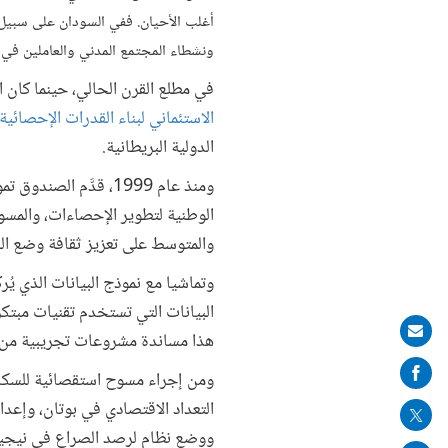
أغلب الأحيان. ففي السودان على سبيل ا
ونشطاء المجتمع المدني والعاملين في ا
في مطلع القرن الحالي، حينما كان ال
الاستئماني لبناء القدرات الإحصائية
الدولية البريطانية.
ومنذ عام 1999، قدَّم
الوطنية لتطوير الإحصاءات، والمسو
والمتوسط على تعزيز ثقافة وضع ا
البيانات التي تستخدم تقنيات مبتكرة 
Share
هذا مساندة مشروعات تجريبية من شأ
on
ومن إجراء مسوح استقصائية للسكان 
mail
التعداد الاقتصادي في بوتان، وإعد
ووضع نظام لرصد الصراع في نيجيري