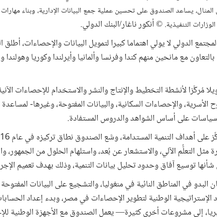
لمثال، يساعد الصندوق على تحسين عملية جمع البيانات الإدارية، وبناء مهارات 
© أنكور ناغار/البنك الدولي.
لوزارات التنفيذية.
مجتمع الدولي لا يولي اهتماما كبيرا لتمويل البيانات والإحصاءات، أطلق ا
بالتعاون مع مانحين منهم كندا وفرنسا وألمانيا وأيرلندا وكوريا وهولندا و
 الصندوق تمويلا مُركَّزا لأنشطة التخطيط والإنتاج والنشر والاستخدام للإحصاءات ال
ح الأسرية، والإحصاءات السكانية، والبيانات المفتوحة، وغيرها- لمساعدة
لسياسات على أساس الشواهد والدروس المستفادة.
مثل التعلُّم الآلي، والاستشعار عن بُعد، واستلهام الحلول من الجمهور، والطا
نها توسيع آفاق وحدود تحليل بيانات التنمية، وذلك بهدف تعميم الإجرا
البدو في المناطق النائية في منغوليا، والتشجيع على البيانات المفتوحة
اد الإستراتيجية الوطنية لتطوير الإحصاءات في مصر، وبدء إعداد الحسابا
ا، إلى مشروعات أخرى كثيرة— يعمل الصندوق مع الأجهزة الوطنية للإح