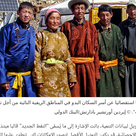
استقصائيا عن أسر السكان البدو في المناطق الريفية النائية من أجل 
".
©
إيردين أورتشير بادارتش/البنك الدولي
ل لبيانات التنمية، باتت الإشارة إلى ما يُسمَّى "النفط الجديد" قالبا مبت
الإحصائية، قد يكون التمثيل الأفضل لتصور الإمكانات التي تنطوي عليها ال