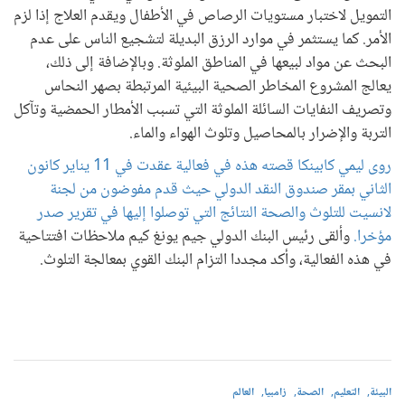
التمويل لاختبار مستويات الرصاص في الأطفال ويقدم العلاج إذا لزم
الأمر. كما يستثمر في موارد الرزق البديلة لتشجيع الناس على عدم
البحث عن مواد لبيعها في المناطق الملوثة. وبالإضافة إلى ذلك،
يعالج المشروع المخاطر الصحية البيئية المرتبطة بصهر النحاس
وتصريف النفايات السائلة الملوثة التي تسبب الأمطار الحمضية وتآكل
التربة والإضرار بالمحاصيل وتلوث الهواء والماء.
روى ليمي كابينكا قصته هذه في فعالية عقدت في 11 يناير كانون
الثاني بمقر صندوق النقد الدولي حيث قدم مفوضون من لجنة
لانسيت للتلوث والصحة النتائج التي توصلوا إليها في تقرير صدر
مؤخرا.
وألقى رئيس البنك الدولي جيم يونغ كيم ملاحظات افتتاحية
في هذه الفعالية، وأكد مجددا التزام البنك القوي بمعالجة التلوث.
البيئة
التعليم
الصحة
زامبيا
العالم