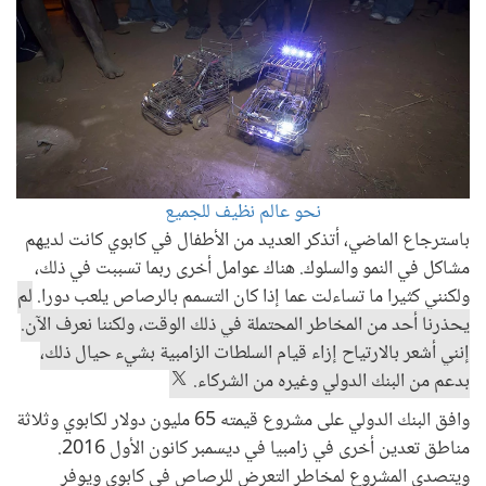
نحو عالم نظيف للجميع
باسترجاع الماضي، أتذكر العديد من الأطفال في كابوي كانت لديهم
مشاكل في النمو والسلوك. هناك عوامل أخرى ربما تسببت في ذلك،
ولكنني كثيرا ما تساءلت عما إذا كان التسمم بالرصاص يلعب دورا.
لم
يحذرنا أحد من المخاطر المحتملة في ذلك الوقت، ولكننا نعرف الآن.
إنني أشعر بالارتياح إزاء قيام السلطات الزامبية بشيء حيال ذلك،
بدعم من البنك الدولي وغيره من الشركاء.
وافق البنك الدولي على مشروع قيمته 65 مليون دولار لكابوي وثلاثة
مناطق تعدين أخرى في زامبيا في ديسمبر كانون الأول 2016.
ويتصدى المشروع لمخاطر التعرض للرصاص في كابوي ويوفر