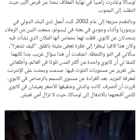
لوساكا وغادرت زامبيا في نهاية المطاف بحثا عن فرص أكبر، حيث
انتقلت إلى الجنوب.
وبالتقدم سريعا إلى عام 2002. كنت أعمل لدى البنك الدولي في
بريتوريا وأثناء وجودي في بعثة في ليسوتو، سمعت اثنين من الزملاء
يتحدثان عن كابوي. فقلت لهما بحماس أنها المكان الذي نشأت فيه
وكان هذا كافيا لينظرا إلي نظرة تعطى مليئة بالقلق. "كيف تشعر؟"،
سألاني في التو واللحظة. اعتقدت أن هذا سؤال غريب جدا لكنهما
كشفا لي أن كابوي واحدة من أكثر المدن تلوثا في العالم، وأطلعاني
على تقرير عن مستويات التلوث فيها. صدمت وبحثت على الإنترنت
لمعرفة المزيد. بعد القراءة عن مستوى التسمم بالرصاص في كابوي،
قررت أن أتصرف. كانت والدتي وشقيقها الأصغر يعيشان في كابوي
لكنني أقنعتهما بالانتقال إلى لوساكا، حيث لا تزال أمي تعيش.