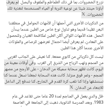
نزرع الخضروات، بما في ذلك الطماطم والملفوف والبصل.
لم يعرف
آباؤنا حينئذ شيئا عن نوعية التربة أو المياه المستخدمة لتغذية تلك
الخضروات.
من الذكريات الأخرى التي أحملها أن الأمهات الحوامل في منطقتنا
اتبعن تقليدا قديما وهو تناول نوع خاص من الطين عندما يبدأن
الحمل. هذه الأمهات اللواتي أكلن الطين لمكافحة الغثيان وللحصول
على المعادن، لم يعرفن أيضا احتمال تعرضهن للرصاص والملوثات
الأخرى عندما أكلن هذا الطين.
ليست كل ذكرياتي من كابوي ممتعة. كنا نعيش على الجانب الغربي
من المنجم وتهب الرياح من الشرق إلى الغرب. و
في أوقات معينة من
اليوم، كانت تظهر سحابة سميكة من الدخان - على الأرجح من مصهر
المنجم - وتمر فوق منزلنا. كانت هذه السحابة تجعلنا نسعل عندما كنا
نستنشقها وإذا كنا نلعب كرة القدم في الخارج، كنا نندفع إلى الداخل
للابتعاد عن الدخان.
ظل والدي يعمل في المناجم لمدة 20 عاما حتى تقاعد في عام
1983. وبعد المدرسة الثانوية، ذهبت إلى الجامعة في العاصمة