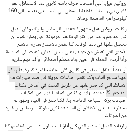
بروكين هيل، التي أصبحت تعرف باسم كابوي بعد الاستقلال. تقع
كابوى في وسط المقاطعة الوسطى في زامبيا على بعد حوالى 160
كيلومترا من العاصمة لوساكا.
وكانت بروكين هيل مشهورة بتعدين الرصاص والزنك وكان العمل
في المناجم واحدا من أكثر الوظائف المرموقة التي يمكن للمرء أن
يحصل عليها في ذلك الوقت. كنا نشعر بالامتياز مقارنة بالأسر
الأخرى التي تعیش من حولنا. فعلى سبيل المثال، ذهبت إلى المدرسة
وأنا أرتدي الحذاء في حين جاء معظم أصدقائي وأقدامهم عارية.
أن ينشأ الطفل الصغير في كابوي كان بمثابة مغامرة كبيرة، ف
لم يكن
لدينا متاجر ألعاب وكنا نقضي ساعات طويلة في صنع سيارات من
الأسلاك التي كنا نعثر عليها عن طريق البحث في أنقاض مكبّات
المناجم.
وعندما رأينا بركة من المياه بالقرب من المكبّات،
أصبحت بركة السباحة الخاصة بنا، فكنا نقفز في المياه ونلهو. لم
يخطر ببالنا على الإطلاق أن المياه قد تكون ملوثة بالرصاص أو غيره
من الملوثات.
ولزيادة الدخل الصغير الذي كان آباؤنا يحصلون عليه من المناجم، كنا