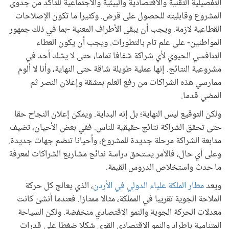
التفصيلية التقنية والاقتصادية والبيئية والاجتماعية للتأكد من جدوى
المشروع وقابليته للحصول على قرض. وكثيرا ما تكون الإصلاحات
القطاعية لازمة. ويجب أن يبقى الأطراف المعنية -بما في ذلك جمهور
المواطنين- على علم تام بالتطورات. ويجب أن يكون العطاء
التنافسي الحيوي لأي شراكة شفافا تماما، حتى لا يشك أحد في
مشروعية النتائج. إنها عملية طويلة شاقة حتى النهاية، وأنا لا ألوم
ممارسي هذه الشراكات من رفع العلم بمشقة وإعلان النصر ثم
المضي قدما.
ولكن التوقيع ليس النهاية؛ بل إنه البداية. ويمكن إعلان النجاح حقا
حتى تحقق الشراكة نتائج حقيقية للناس. ففي بعض الأحيان، تضيف
متابعة الشراكة مرحلة جديدة للمشروع، وأحيانا تنضم جهات جديدة.
وعلى أي حال، فالأمر يستحق دراسة نتائج مشاريع الشراكات لمعرفة
ما حدث واستخلاص الدروس القيمة.
ويعد
مطار الملكة علياء الدولي في الأردن
، الذي يعالج كل حركة
الملاحة الجوية تقريبا في المملكة، مثالا ممتازا. فعندما أنشئ كانت
معدلات الحركة الجوية والنمو الاقتصادي منخفضة. ولكن السياحة
المتنامية باطراد والنمو الاقتصادي القوي شكلا ضغطا على قدرات