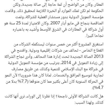
المطار. وكان من الواضح أن ثمة حاجة إلى صالة جديدة، ولكن
الحكومة لم تكن تملك الموارد أو الخبرة اللازمة لتحقيق ذلك. وقامت
مؤسسة التمويل الدولية بدور مستشار العملية للشراكة، وتمت
المناقصة بنجاح في مايو أيار 2007. وكان الامتياز لمدة 25 سنة هو
أول شراكة في المطارات في الشرق الأوسط وأُشيد به باعتباره
نجاحا كبيرا.
استغرق المشروع أكثر من خمس سنوات ليستكمله الشركاء من
القطاع الخاص - تحالف من شركات إقليمية ودولية. وافتتح في
2013 الصالة الجديدة تحت إدارة هذا التحالف. وأدى نجاح الشراكة
إلى زيادة التمويل في 2014، بترتيب من مؤسسة التمويل الدولية
في شراكة مع البنك الإسلامي للتنمية وكذلك عن طريق مصارف
تجارية لتوسيع المرافق والخدمات. لماذا كان هذا ضروريا؟ لأن النمو
في الحركة السنوية كان أعلى بكثير مما كان متوقعا (7.7% بدلا من
4.7%).
هل كانت الشراكة الأولى ناجحة؟ إذا نظرنا إلى الوراء، نرى أنها كانت
كذلك. ولهذا السبب: