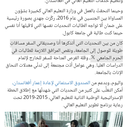
وتنظيم خدمات التعليم العالي في أفغانستان.
وحينما التحقتُ بالعمل في وزارة التعليم العالي كخبيرة بشؤون
المساواة بين الجنسين في عام 2016، ركَّزت جهدي بصورة رئيسية
على ضمان ألا تواجه الطالبات التحديات نفسها التي لاقيتُها أنا نفسي
حينما كنت طالبة في جامعة كابول.
كان من بين التحديات التي أتذكرها أنا وصديقاتي السفر مسافاتٍ
طويلة للوصول إلى الجامعة، ونقص المرافق اللازمة للطالبات في
الحرم الجامعي
، وقلة الفرص المتاحة للسفر للخارج لإتمام
الدراسات العليا. وهي عوامل أدَّت مجتمعةً إلى تدنِّي معدلات التحاق
الإناث بالجامعة.
واليوم، وبدعم من
الصندوق الاستئماني لإعادة إعمار أفغانستان،
أمكن التغلُّب على كثير من التحديات التي شهدتُها مع إطلاق الخطة
الإستراتيجية الوطنية الثانية للتعليم العالي، 2015-2019 تحت
رعاية برنامج تطوير التعليم العالي.