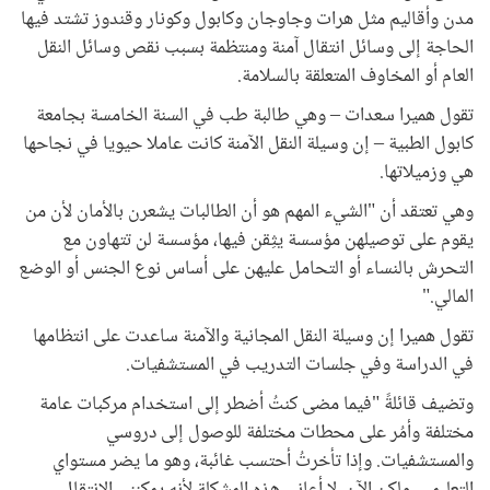
مدن وأقاليم مثل هرات وجاوجان وكابول وكونار وقندوز تشتد فيها
الحاجة إلى وسائل انتقال آمنة ومنتظمة بسبب نقص وسائل النقل
العام أو المخاوف المتعلقة بالسلامة.
تقول هميرا سعدات – وهي طالبة طب في السنة الخامسة بجامعة
كابول الطبية – إن وسيلة النقل الآمنة كانت عاملا حيويا في نجاحها
هي وزميلاتها.
وهي تعتقد أن "الشيء المهم هو أن الطالبات يشعرن بالأمان لأن من
يقوم على توصيلهن مؤسسة يثِقن فيها، مؤسسة لن تتهاون مع
التحرش بالنساء أو التحامل عليهن على أساس نوع الجنس أو الوضع
المالي."
تقول هميرا إن وسيلة النقل المجانية والآمنة ساعدت على انتظامها
في الدراسة وفي جلسات التدريب في المستشفيات.
وتضيف قائلةً "فيما مضى كنتُ أضطر إلى استخدام مركبات عامة
مختلفة وأمُر على محطات مختلفة للوصول إلى دروسي
والمستشفيات. وإذا تأخرتُ أحتسب غائبة، وهو ما يضر مستواي
التعليمي. ولكن الآن، لا أعاني هذه المشكلة لأنه يمكنني الانتقال