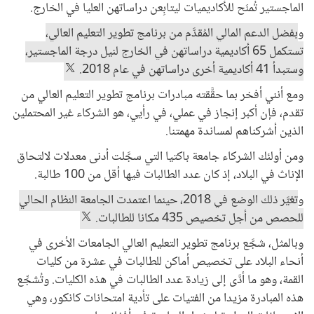
الماجستير تُمنَح للأكاديميات ليتابِعن دراساتهن العليا في الخارج.
و
بفضل الدعم المالي المُقدَّم من برنامج تطوير التعليم العالي،
تستكمل 65 أكاديمية دراساتهن في الخارج لنيل درجة الماجستير،
وستبدأ 41 أكاديمية أخرى دراساتهن في عام 2018.
ومع أنني أفخر بما حقَّقته مبادرات برنامج تطوير التعليم العالي من
تقدم، فإن أكبر إنجاز في عملي، في رأيي، هو الشركاء غير المحتملين
الذين أشركناهم لمساندة مهمتنا.
ومن أولئك الشركاء جامعة باكتيا التي سجَّلت أدنى معدلات لالتحاق
الإناث في البلاد، إذ كان عدد الطالبات فيها أقل من 100 طالبة.
و
تغيَّر ذلك الوضع في 2018، حينما اعتمدت الجامعة النظام الحالي
للحصص من أجل تخصيص 435 مكانا للطالبات.
وبالمثل، شجَّع برنامج تطوير التعليم العالي الجامعات الأخرى في
أنحاء البلاد على تخصيص أماكن للطالبات في عشرة من كليات
القمة، وهو ما أدَّى إلى زيادة عدد الطالبات في هذه الكليات. وتُشجِّع
هذه المبادرة مزيدا من الفتيات على تأدية امتحانات كانكور، وهي