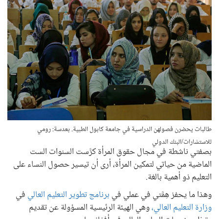
طالبات يحضرن فصولهن الدراسية في جامعة كابول الطبية. بعدسة: رومي
للاستشارات/البنك الدولي
بصفتي ناشطة في مجال حقوق المرأة كرَّست السنوات الست
الماضية من حياتي لتمكين المرأة، أرى أن تيسير حصول النساء على
التعليم ذو أهمية بالغة.
وهذا ما يحفز هِمَّتي في عملي في
برنامج تطوير التعليم العالي
في
وزارة التعليم العالي،
وهي الهيئة الرئيسية المسؤولة عن تقديم