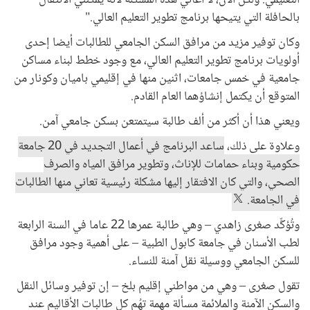
بالحافلة التي يتيحها برنامج تطوير التعليم العالي."
وكان توفير مزيد من مرافق السكن الجامعي للطالبات أيضا إحدى
أولويات برنامج تطوير التعليم العالي، مع وجود خطط لبناء مساكن
جامعية في خمس جامعات، اثنين منها في إقليمي باميان وكونار من
المتوقع أن يكتمل إنشاؤهما العام القادم.
ويعني هذا أن أكثر من ألف طالبة سيتمتعن بسكن جامعي آمن.
وعلاوة على ذلك،
ساعد البرنامج في أعمال التجديد في 20 جامعة
حكومية وبناء حمامات للإناث، وتطوير مرافق المياه والصرف
الصحي، والتي كان الافتقار إليها مشكلة رئيسية تعاني منها الطالبات
في الجامعة.
وتُؤكِّد صغرى زاهدي – وهي طالبة عمرها 22 عاما في السنة الرابعة
لطب الأسنان في جامعة كابول الطبية – على أهمية وجود مرافق
للسكن الجامعي ووسيلة نقل آمنة للنساء.
تقول صغرى – وهي من مواطني إقليم بلخ – إن توفير وسائل النقل
والسكن الآمنة والملائمة مسألة مهمة تهُم كل طالبات الأقاليم عند