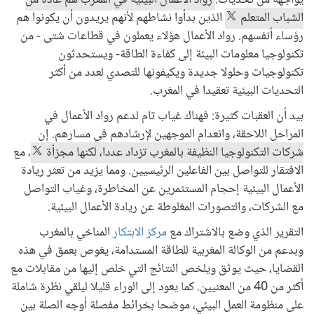
يواجهه من تحديات:
رواد الأعمال البيئية في المغرب هم عادة من
الشباب المتعلم
الذين بدأوا نشاطهم لأنهم يريدون أن يكونوا هم
رؤساء أنفسهم. رواد الأعمال هؤلاء يعملون في قطاعات شتى - من
تكنولوجيا معلومات البيئة إلى كفاءة الطاقة- ويستحدثون
تكنولوجيات وحلولا جديدة ويكيفونها للتصدي لعدد من أكثر
التحديات البيئية تعقيدا في المغرب.
بيد أن العقبات كثيرة: فهناك غياب تام لدعم رواد الأعمال في
المراحل اللاحقة، وانعدام الموجهين لإرشادهم في مسارهم. إن
شركات التكنولوجيا النظيفة بالمغرب تزداد عددا، لكنها مجزأة
، مع
الافتقار للتواصل بين الفاعلين الرئيسيين. ومما يزيد من تعثر ريادة
الأعمال البيئية إحجام المستثمرين عن المخاطرة، وغياب التواصل
مع الشركات، والتصورات المغلوطة عن ريادة الأعمال البيئية.
التقرير الذي وضع بالاشتراك مع
مركز الابتكار
المناخي بالمغرب
وبدعم من الوكالة المغربية للطاقة المستدامة، يغوص بعمق في هذه
القضايا، حيث يوثق ويلخص النتائج التي خلص إليها من مقابلات مع
أكثر من 40 من المعنيين. كما يعود إلى الوراء قليلا ليلقي نظرة شاملة
على منظومة العمل البيئي، موضحا بخرائط مفصلة أوجه الصلة بين