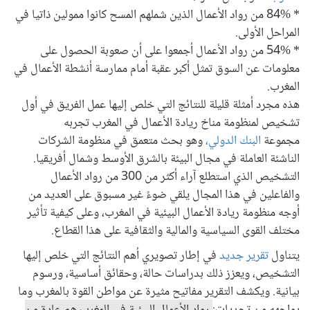
* 84% من رواد الأعمال الذين شملهم المسح كانوا ممولين ذاتيا في
المراحل الأولى.
* 54% من رواد الأعمال أجمعوا على أن صعوبة الحصول على
معلومات عن السوق تمثل أكبر عقبة أمام ممارسة أنشطة الأعمال في
المغرب.
هذه مجرد أمثلة قليلة للنتائج التي خلص إليها عمل الفريق في أول
تشخيص لمنظومة مناخ ريادة الأعمال في المغرب تجربه
مجموعة
البنك الدولي،
وهو بحث متعمق في منظومة الشركات
الناشئة العاملة في مجال البيئة بالشرق الأوسط وشمال أفريقيا.
التشخيص الذي استطلع آراء أكثر من 300 من رواد الأعمال
والفاعلين في هذا المجال يلقي ضوءً غير مسبوق على العديد من
أوجه منظومة ريادة الأعمال البيئية في المغرب، وعلى كيفية تأثير
مختلف القوى السياسية والمالية والثقافية على هذا القطاع.
يتناول
تقرير جديد
في إطار تصويري أهم النتائج التي خلص إليها
التشخيص، ويعزز ذلك بدراسات حالة، وحقائق أساسية، ورسوم
بيانية. ويكشف التقرير مفاتيح مثيرة عن مواطن القوة بالمغرب وما