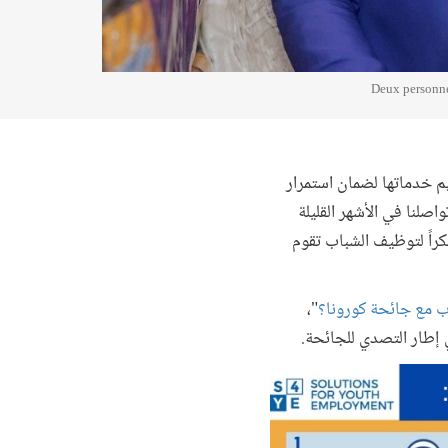
Deux personne
 تكيف محتواها وقنوات تقديم خدماتها لضمان استمرار
اصلنا في الأشهر القليلة
مارسين تضم 44 برنامجاً مبتكراً لتوظيف الشباب تقوم
ب مع جائحة كورونا؟
"،
 إطار التصدي للجائحة.