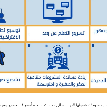
يل محتويات فصولها الدراسية إلى وحدات تعليمية أصغر في حجمها ومرنة