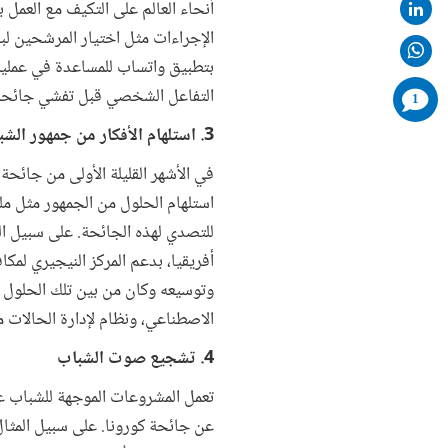
أنحاء العالم على التكيف مع العمل
الإجراءات مثل اختيار المرشحين ل
بتطبيق واتساب للمساعدة في عملية
التفاعل الشخصي قبل تفشي جائحة 
comments
1
added
3. استلهام الأفكار من جمهور الشباب
في الأشهر القليلة الأولى من جائ
استلهام الحلول من الجمهور مثل ملت
للتصدي لهذه الجائحة. على سبيل 
أفريقيا، بدعم المركز النيجيري لم
وتوسيعه وكان من بين تلك الحلول أد
الاصطناعي، ونظام لإدارة الحالات
4. تشجيع صوت الشباب
تعمل المشروعات الموجهة للشباب عل
عن جائحة كورونا. على سبيل المثا