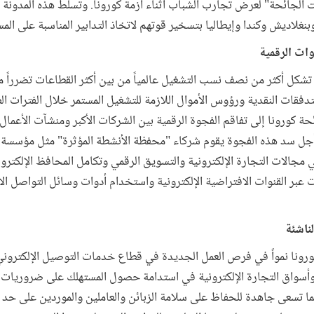
 الجائحة" لعرض تجارب الشباب أثناء أزمة كورونا. وتسلط هذه المدونة 
بنغلاديش وكندا وإيطاليا بتسخير قوتهم لاتخاذ التدابير المناسبة على الم
تشكل أكثر من نصف نسب التشغيل عالمياً من بين أكثر القطاعات تضرراً م
دفقات النقدية ورؤوس الأموال اللازمة للتشغيل المستمر خلال الفترات ا
ئحة كورونا إلى تفاقم الفجوة الرقمية بين الشركات الأكبر ومنشآت الأعمال ا
جل سد هذه الفجوة يقوم شركاء "محفظة الأنشطة المؤثرة" مثل مؤسسة أ
مجالات التجارة الإلكترونية والتسويق الرقمي وتكامل المحافظ الإلكترون
عبر القنوات الافتراضية الإلكترونية واستخدام أدوات وسائل التواصل ا
 كورونا نمواً في فرص العمل الجديدة في قطاع خدمات التوصيل الإلكتر
أسواق التجارة الإلكترونية في استدامة حصول المستهلك على ضروريات ال
ما تسعى جاهدة للحفاظ على سلامة الزبائن والعاملين والموردين على حد