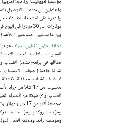
مؤسسة إديوكيت! برنامجاً تدريبياً
والعاملين في خدمات التوصيل باستخ
دولارات إلى 30 دولار
بين مؤسستين "مسرعتين" للأعمال لعام 
تحالف حلول تشغيل الشباب
هو برن
الممارسات العالمية للحماية الاجتم
مجموعة من 17 شاباً 
مجتمعةً أكثر من 
ومؤسسة روكفلر، ومؤسسة ماستركارد
ومؤسسة راند، ومنظمة العمل الدولية