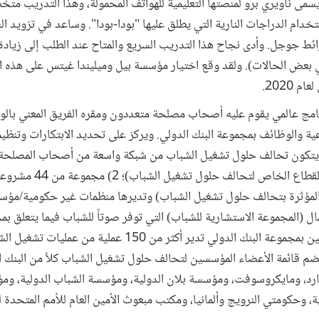
 يسمى ناويري برو لمنصتها التعليمية للهواتف المحمولة، وهذا التدريب 
دام الدراجات النارية التي يطلق عليها "بودا-بودا". وساعد في تزويد الش
اً في اليوم في بعض الحالات). ولقد وقع اختيار مؤسسة بيل وميليندا غيتس على هذ
2020.
امج عالمي يقوم عليه أصحاب مصلحة متعددون ومقره الفريق المعني بالوظ
اعية والوظائف بمجموعة البنك الدولي. ويركز على تحديد الابتكارات وتنظيم
شركة خاصة (المجلس الاستشاري
من رواد الأعمال (المجموعة الاستشارية للشباب) التي توفر صوتاً للشباب فيما يت
17 مليار دولار. وتضم قائمة الأعضاء المؤسسين لتحالف حلول تشغيل الشباب كلاً من ال
، ومايكروسوفت، ومؤسسة بلان الدولية، ومؤسسة الشباب الدولية، ومؤس
، وحكومتي النرويج وألمانيا، ومكتب مبعوث الأمين العام للأمم المتحدة 