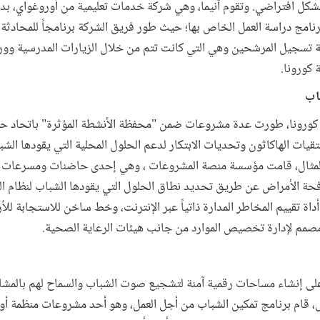
 بشكل افتراضي. وتقوم آنيما، وهي شركة خدمات تعليمية من أوروغواي، بد
برنامج دراسة العمل الخاص بها؛ حيث طور فريق الشركة برنامجاً للمحادث
 تسجيل المرشحين وهي التي كانت تتم من خلال الزيارات المدرسية وورش
كورونا.
حة كورونا، طورت عدة مشروعات ضمن "محفظة الأنشطة المؤثرة" باتحاد ح
قيات الهاكاثون وتحديات الابتكار لدعم الحلول المحلية التي يقودها الشبا
المثال، قامت مؤسسة منصة المشروعات ، وهي إحدى حاضنات ومسرعات ا
كافحة الأمراض عن طريق تحديد نطاق الحلول التي يقودها الشباب لنظام ا
اة تقييم المخاطر المدارة ذاتياً عبر الإنترنت، وخط ساخن للاستجابة للأ
 مصمم لإدارة تخصيص الموارد من جانب هيئات الرعاية الصحية.
ى إنشاء مساحات رقمية آمنة لتشجيع صوت الشباب والسماح لهم بالمشاركة
ل، قام برنامج تمكين الشباب من أجل العمل، وهو أحد مشروعات منظمة أو