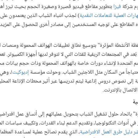
قوم شركة
فيزا
بتطوير مقاطع فيديو قصيرة وصغيرة الحجم بحيث تبرز أه
ارات العملية للتعاملات النقدية
) لجذب انتباه الشباب الذين يعتمدون على 
 المقاطع على توجيه المستخدمين إلى مصادر أخرى للحصول على المزيد م
ظة الأنشطة المؤثرة" بتوسيع نطاق تطبيقات الهواتف المحمولة ومنصات ا
بُعد في المجتمعات الريفية للفئات التي لا تتوفر لديها أجهزة الكمبيوتر. تع
احتياجاً من السكان مثل اللاجئين الشباب. وحولت مؤسسة
إديوكيت
!، وهي
يمية إلى نصوص دروس إذاعية ليتم تدريسها عبر أثير محطات الإذاعة المحل
لاتصال بالإنترنت.
ة" باتحاد حلول تشغيل الشباب بتحويل عملياتهم إلى أنساق عمل افتراضي
 في أدوات التكنولوجيا، وتقديم الدعم لبناء القدرات، وتكييف سياسات ال
ر دليل طرق العمل الافتراضية
، الذي يقدم نصائح عملية لمساعدة المنظم