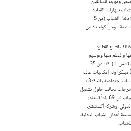
متخصص وموجه للسائقين
باب بمهارات القيادة
والقدرة على استخدام تطبيقات خرائط جوجل. وأدى نجاح هذا التدريب السريع والمتاح عند الطلب إلى زيادة دخل الشباب (من 5
ه المنصة مؤخراً كواحدة من
ائف التابع لقطاع
ها والتعلم منها وتوسيع
نطاقها في برامج تشغيل الشباب. ويتكون تحالف حلول تشغيل الشباب من شبكة واسعة من أصحاب المصلحة تشمل: 1) أكثر من 35
 للقطاع الخاص لتحالف حلول تشغيل الشباب)؛ 2) مجموعة من 44 مشروعاً مبتكراً وله إمكانيات عالية
لتوظيف الشباب (محفظة الأنشطة المؤثرة بتحالف حلول تشغيل الشباب) وتديرها منظمات غير حكومية/مؤسسات اجتماعية رائدة؛ 3)
علق بمخرجات تحالف حلول تشغيل
الشباب؛ و4) شبكة من الخبراء الفنيين بمجموعة البنك الدولي تدير أكثر من 150 عملية من عمليات تشغيل الشباب في 69 بلداً تستثمر
بنك الدولي، وشركة أكسنتشر،
سة أعمال الشباب الدولية،
للشباب.