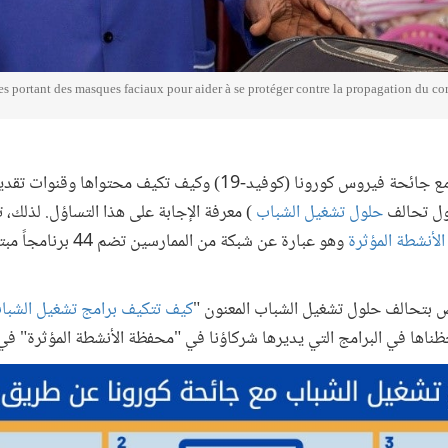
s portant des masques faciaux pour aider à se protéger contre la propagation du 
كيف تتعامل برامج تشغيل الشباب مع جائحة فيروس كورونا (كوفيد-19) وكيف
ول تحالف
حلول تشغيل الشباب
) معرفة الإجابة على هذا التساؤل. لذلك، تو
لأنشطة المؤثرة
وهو عبارة عن شبكة من الم
 بتحالف حلول تشغيل الشباب المعنون "
كيف تتكيف برامج تشغيل الشبا
اها في البرامج التي يديرها شركاؤنا في "محفظة الأنشطة المؤثرة" في