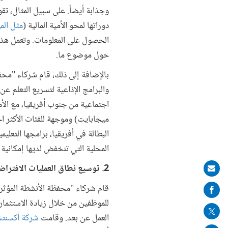
وجذابة أيضاً. على سبيل المثال، ت
دوراتها لمحو الأمية المالية (
مثل المه
الحصول على المعلومات. وتعمل هذه
حول موضوع ما.
بالإضافة إلى ذلك، قام شركاء "محف
والبرامج الإذاعية لتسريع التعلم عن 
ميجابايت) وموجهة للفئات الأكثر 
البطالة في أفريقيا، برامجها التعل
المحلية التي تنخفض لديها إمكانية ا
2. توسيع نطاق العمليات الافتراضية
Share
on
قام شركاء "محفظة الأنشطة المؤثر
mail
للموظفين من خلال زيادة الاستثمار
العمل عن بعد. وقامت
شركة أكسنتش