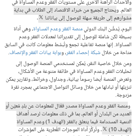
والأحداث الراهنة الأخرى على مستويات الفقر وعدم المساواة في
العالم. و
يحتاج الجميع من خبراء الاقتصاد إلى الطلاب في بداية
مشوارهم إلى طريقة سهلة للوصول إلى بياناتنا
.
اليوم، يُدشِّن البنك الدولي
منصة الفقر وعدم المساواة
، وهي أداة
بسيطة لكن شاملة للوصول إلى تقديراتنا لمعدلات الفقر وعدم
المساواة. إنها منصة تفاعلية تجمع وتُبسِّط معلومات كانت في السابق
متاحة من خلال
شبكة إحصاء الفقر
، و
بوابة بيانات الفقر والإنصاف
.
ومن خلال خاصية النقر، يُمكِن لمستخدمي المنصة الوصول إلى
تحليلات الفقر وعدم المساواة في طائفة متنوعة من الأشكال،
وتعرض المنصة أيضا رسوماً بيانية، وجداول، وخرائط، وتقارير يمكن
تنزيلها أو تبادلها من خلال وسائل التواصل الاجتماعي بمجرد نقرة
مزدوجة.
و
منصة الفقر وعدم المساواة مصدر فعَّال للمعلومات عن بلدٍ مُعيَّن أو
العديد من البلدان أو العالم، بما في ذلك معلومات لرصد أهداف
التنمية المستدامة فيما يتعلق بالفقر (الهدف 1) وعدم المساواة
(الهدف 10)
. وتُركِّز أداة الموجزات القُطرية على المؤشرات