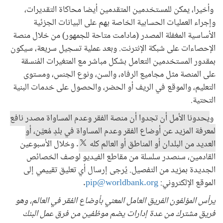
وأخيرا، يمكن للمستخدمين المتقدمين أيضا محاكاة التقديرات،
وإجراء العمليات الحسابية الخاصة بهم على البيانات الجزئية
الأساسية المغفلة المصدر (مادامت متاحة للجمهور) من خلال منصة
الإحصاءات على شبكة الإنترنت. وبعد عملية تسجيل سريعة، سيكون
بمقدور المستخدمين التعامل بشكل مباشر مع المتغيرات المُنسقة
على المنصة مثل مجاميع الرفاه، والسن، ونوع الجنس، ومستوى
التعليم، والموقع في الريف أو الحضر، والحصول على خدمات البنية
التحتية.
و
يحدونا الأمل أن تجدوا أن منصة الفقر وعدم المساواة مصدر نافع
لمعرفة المزيد عن أوضاع الفقر وعدم المساواة في بلدٍ مُعيَّن، أو
العديد من البلدان أو المناطق أو العالم كله
. وخلال الأسبوعين
القادمين، سنصدر سلسلة من مقاطع الفيديو لوصف الخصائص
الجديدة بمزيد من التفصيل. يُرجى إرسال أي تعليق تقييمي إلى
الموقع الإلكتروني:
pip@worldbank.org
.
يرأس المؤلفون الفريق العامل المعني بأوضاع الفقر في العالم، وهو
فريق مشترك من عدة إدارات يضم موظفين من فرق عمل البنك