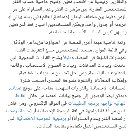
والتقارير الرئيسية عن اقتصادٍ مُعيَّن، وتتيح خاصية حساب الفقر
للمستخدمين المقارنة بين مؤشرات الفقر وعدم المساواة على مر
الزمن وفيما بين مختلف البلدان (ومناطق العالم) في رسم بياني أو
خريطة أو جدول واحد. ويمكن للمستخدمين اختيار خط فقر مُعيَّن
ويسهل تنزيل البيانات الأساسية الخاصة به.
وثمة خاصية مهمة أخرى للمنصة هي احتواؤها مزيدا من الوثائق.
وفي قائمة الموارد، سيجد المستخدمون جميع التعريفات الفنية
للمؤشرات المُبيَّنة في المنصة، و
دليلاً
يشرح القرارات المنهجية التي
اتخذت، وبيانات المدخلات، وبيانات المسوح الاستقصائية، وقائمة
بالمطبوعات الرئيسية. ومن أجل تحسين مستويات الشفافية،
وإمكانية المحاكاة، والشفرة مفتوحة المصدر، أصبحت شفرة
الحسابات الإحصائية والقرارات المنهجية متاحة على موقع
غيتاب
.
ويمكن أيضاً الوصول إلى جميع بيانات المنصة من خلال
النقاط
النهائية لواجهة برمجة التطبيقات
في الموقع الإلكتروني، ومن خلال
اثنين من أغلفة الواجهة في لغة البرمجة الإحصائية آر (
حزمة برمجية
آر
لمنصة الفقر وعدم المساواة) أو
برمجية الحوسبة الإحصائية
التي
تتيح للمستخدمين العمل بكفاءة ومعالجة البيانات.