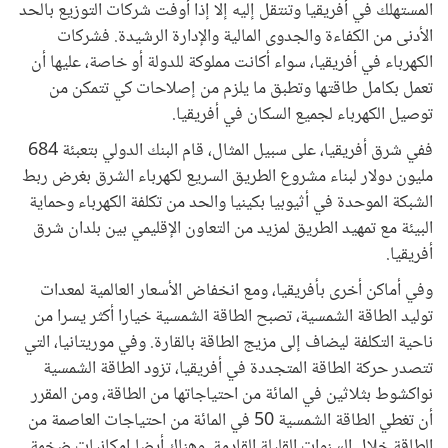
المستهلك في أفريقيا وتنتقل إليه إلا إذا أوفت شركات التوزيع بالحد
الأدنى من الكفاءة والجدوى المالية والإدارة الرشيدة. فشركات
الكهرباء في أفريقيا، سواء أكانت مملوكة للدولة أو خاصة، عليها أن
تعمل بكامل طاقتها وتطبق ما يلزم من إصلاحات كي تتمكن من
توصيل الكهرباء لجميع السكان في أفريقيا.
ففي شرق أفريقيا، على سبيل المثال، قام البنك الدولي بتعبئة 684
مليون دولار لبناء مشروع الطريق السريع لكهرباء الشرق بغرض ربط
الشبكة الموحدة في أثيوبيا بكينيا والحد من تكلفة الكهرباء وحماية
البيئة مع تمهيد الطريق لمزيد من التعاون الإقليمي بين بلدان شرق
أفريقيا.
وفي أماكن أخرى بأفريقيا، ومع انخفاض الأسعار العالمية لمعدات
توليد الطاقة الشمسية، تصبح الطاقة الشمسية خيارا أكثر يسرا من
ناحية التكلفة ليضاف إلى مزيج الطاقة بالقارة. وفي موريتانيا، التي
تتصدر حركة الطاقة المتجددة في أفريقيا، تزود الطاقة الشمسية
نواكشوط بثلاثين في المائة من احتياجاتها من الطاقة، ومن المقرر
أن تغطي الطاقة الشمسية 50 في المائة من احتياجات العاصمة من
الطاقة خلال السنوات القليلة القادمة. وهناك أيضا إمكانيات ضخمة