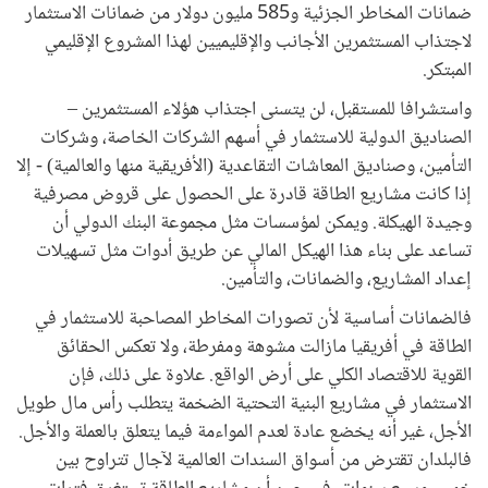
ضمانات المخاطر الجزئية و585 مليون دولار من ضمانات الاستثمار
لاجتذاب المستثمرين الأجانب والإقليميين لهذا المشروع الإقليمي
المبتكر.
واستشرافا للمستقبل، لن يتسنى اجتذاب هؤلاء المستثمرين –
الصناديق الدولية للاستثمار في أسهم الشركات الخاصة، وشركات
التأمين، وصناديق المعاشات التقاعدية (الأفريقية منها والعالمية) - إلا
إذا كانت مشاريع الطاقة قادرة على الحصول على قروض مصرفية
وجيدة الهيكلة. ويمكن لمؤسسات مثل مجموعة البنك الدولي أن
تساعد على بناء هذا الهيكل المالي عن طريق أدوات مثل تسهيلات
إعداد المشاريع، والضمانات، والتأمين.
فالضمانات أساسية لأن تصورات المخاطر المصاحبة للاستثمار في
الطاقة في أفريقيا مازالت مشوهة ومفرطة، ولا تعكس الحقائق
القوية للاقتصاد الكلي على أرض الواقع. علاوة على ذلك، فإن
الاستثمار في مشاريع البنية التحتية الضخمة يتطلب رأس مال طويل
الأجل، غير أنه يخضع عادة لعدم المواءمة فيما يتعلق بالعملة والأجل.
فالبلدان تقترض من أسواق السندات العالمية لآجال تتراوح بين