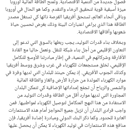
فصول جديدة من التنمية الاقتصادية. وتمنح الطاقة المائية أوروبا
ميزة أسبقية قوية لتحقيق الرخاء والتقدم. وكما هو الحال في أوروبا
وباقي أنحاء العالم، تستحق أفريقيا الفرصة ذاتها كي تستغل مصدر
الطاقة هذا الذي يراعي اعتبارات البيئة وذلك بغرض تحسين حياة
شعوبها وآفاقها الاقتصادية.
وبخلاف بناء قدرات التوليد، يجب ربطها بالسوق التي تدعو إلى
التعاون الإقليمي من أجل بناء شبكة للنقل. ونعمل حاليا مع القادة
الأفارقة وشركائهم في التنمية، في إطار مبادرتنا الأوسع للتكامل
الإقليمي، لخلق مستجمعات للكهرباء في غرب وشرق ووسط أفريقيا
وكذلك الجنوب الأفريقي. إذ يمكن حينئذ للبلدان التي لديها وفرة في
موارد الكهرباء المولدة من حرارة الأرض والغاز والطاقة المائية
والشمس والرياح أن تجمّع إمداداتها الإضافية كي تتمكن البلدان
المجاورة التي لديها موارد أقل من الطاقة وقدرات التوليد من
الاستفادة من هذا النهج المتكامل لتوصيل الكهرباء لمواطنيها. فمن
واجب فرادى البلدان أن تزيل جميع الحواجز أمام هذه الاستثمارات
العابرة للحدود. وكما ذكر البنك الدولي ومبادرة إضاءة أفريقيا، فإن
منافع هذه الاستثمارات في توليد الكهرباء لا يمكن أن يحصل عليها