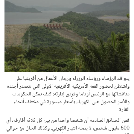
يتوافد الرؤساء ورؤساء الوزراء ورجال الأعمال من أفريقيا على
واشنطن لحضور القمة الأمريكية الأفريقية الأولى التي تتصدر أجندة
مناقشاتها مع الرئيس أوباما وفريق إدارته: كيف يمكن للحكومات
والأسر الحصول على الكهرباء بأسعار ميسورة في مختلف أنحاء
القارة.
فمن الحقائق الصادمة أن شخصا واحدا من بين كل ثلاثة أفارقة، أي
600 مليون شخص، لا يصله التيار الكهربي. وكذلك الحال مع حوالي