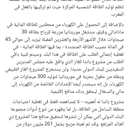
لنظم توليد الطاقة الشمسية المركزة حيث تم تركيبها بالفعل في
المغرب.
بالإضافة إلى الحصول على الكهرباء من محطتين للطاقة المائية في
مانانتالي وفيلو، ستشغل موريتانيا مزرعة للرياح بطاقة 30
ميجاوات خلال الأشهر الأربعة والعشرين المقبلة ليزيد إلى حوالي 45
في المائة نصيب الطاقة المتجددة - بما فيها الطاقة المائية - في
تغطية إجمالي الطلب على الطاقة في هذا البلد. وسيتم تلبية باقي
الطلب من مشروع باندا للغاز الذي وافق عليه مجلس المديرين
التنفيذيين للبنك الدولي حديثا. ولن يستخرج المشروع الغاز الطبيعي
وينقله من حقول بحرية في موريتانيا لتوليد 300 ميجاوات من
الكهرباء، بل إنه سيصدر أيضا الإمدادات الفائضة من الكهرباء إلى
مالي والسنغال ليحقق بذلك منافع إقليمية.
مشروع باندا له أهميته – لا لمساهمته فقط في تغطية احتياجات
منطقة الساحل من الطاقة، بل لما يظهره من تنوع أدوات مجموعة
البنك الدولي التي يمكن أن تنشرها لتحقيق منافع هذا المشروع ذي
العائد المرتفع. وقد تم تعبئة مزيج يشمل 261 مليون دولار من