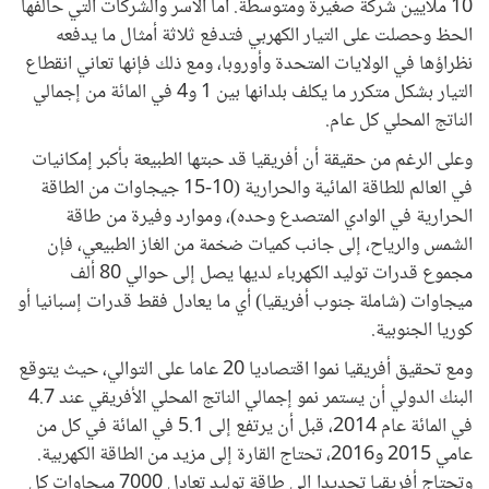
10 ملايين شركة صغيرة ومتوسطة. أما الأسر والشركات التي حالفها
الحظ وحصلت على التيار الكهربي فتدفع ثلاثة أمثال ما يدفعه
نظراؤها في الولايات المتحدة وأوروبا، ومع ذلك فإنها تعاني انقطاع
التيار بشكل متكرر ما يكلف بلدانها بين 1 و4 في المائة من إجمالي
الناتج المحلي كل عام.
وعلى الرغم من حقيقة أن أفريقيا قد حبتها الطبيعة بأكبر إمكانيات
في العالم للطاقة المائية والحرارية (10-15 جيجاوات من الطاقة
الحرارية في الوادي المتصدع وحده)، وموارد وفيرة من طاقة
الشمس والرياح، إلى جانب كميات ضخمة من الغاز الطبيعي، فإن
مجموع قدرات توليد الكهرباء لديها يصل إلى حوالي 80 ألف
ميجاوات (شاملة جنوب أفريقيا) أي ما يعادل فقط قدرات إسبانيا أو
كوريا الجنوبية.
ومع تحقيق أفريقيا نموا اقتصاديا 20 عاما على التوالي، حيث يتوقع
البنك الدولي أن يستمر نمو إجمالي الناتج المحلي الأفريقي عند 4.7
في المائة عام 2014، قبل أن يرتفع إلى 5.1 في المائة في كل من
عامي 2015 و2016، تحتاج القارة إلى مزيد من الطاقة الكهربية.
وتحتاج أفريقيا تحديدا إلى طاقة توليد تعادل 7000 ميجاوات كل