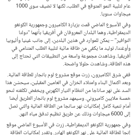
عام لتلبية النمو المتوقع في الطلب، لكنها لا تضيف سوى 1000
ميجاوات سنويا.
وفي الأسبوع الماضي قمت بزيارة الكاميرون وجمهورية الكونغو
الديمقراطية، وهما البلدان المعروفان في أفريقيا بأنهما "دولتا
النوافير" – يمكن للموارد في هذين البلدين، إلى جانب غينيا وأثيوبيا
وأوغندا، توليد ما يكفي من طاقة مائية لتلبية الطلب المتنامي في
أفريقيا. وشاهدت مجموعة واسعة من التطبيقات التي تحتاج إلى
هذه الطاقة، وشاهدت حلولا واضحة.
ففي شرق الكاميرون، زرت موقع مشروع لوم بانجار للطاقة المائية.
وبعد اكتمال البناء وامتلاء الخزان في العامين المقبلين، سيحسّن هذا
السد على نهر ساناجا من انتظام التيار الكهربي ويخفض تكلفته لنحو
خمسة ملايين كاميروني. وسيمهد مشروع لوم بانجار الطريق أيضا
أمام تنمية كامل إمكانيات نهر سانجا من الطاقة المائية والتي تصل
إلى 6000 ميجاوات وذلك عن طريق تنظيم تدفق مياه النهر.
وفي جمهورية الكونغو الديمقراطية، زرت في الأسبوع الماضي موقع
إنجا للطاقة المائية على نهر الكونغو الهادر. وتقدر إمكانيات الطاقة