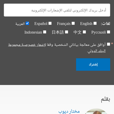
E-
mail:
لغات:
English
Français
Español
العربية
Indonesian
日本語
中文
Русский
أوافق على معالجة بياناتي الشخصية وفقا
لإشعار خصوصية مجموعة
البنك الدولي.
إشترك
بقلم
مختار ديوب