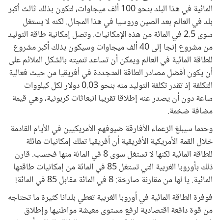
المائية في هذا البلد بنحو 100 ألف ميجاوات، لتكون بذلك ثالث أكبر
بلد في العالم بعد الصين وروسيا في هذا المجال. لكنه لا يستغل
سوى 2.5 في المائة من هذه الإمكانيات. وتصل إمكانية طاقة التوليد
من مشروع إنجا إلى 40 ألف ميجاوات وسيكون بذلك أكبر مشروع
للطاقة المائية في العالم ويمكن أن تساعد تنميته بالشكل الملائم على
أن يكون أفضل مصادر الطاقة المتجددة في أفريقيا من حيث فعالية
التكلفة إذ تقدر تكلفة التوليد منه بنحو 0.03 دولار لكل كيلووات
ساعة دون أن يصدر عنه إطلاقا تقريبا انبعاثات كربونية، وهي قيمة
مضافة ضخمة.
وحتما سيبلغ الزعماء الأفارقة ضيوفهم الأمريكيين في الأيام القادمة
خلال القمة الأمريكية الأفريقية أن أفريقيا تملك إمكانيات هائلة
للطاقة المائية لكنها لا تستغل سوى 8 في المائة منها فحسب. قارن
ذلك بأوروبا الغربية التي تستغل 85 في المائة من إمكانيات طاقتها
المائية. يا لها من مقارنة صارخة: 8 في المائة مقابل 85 في المائة!
فوفرة الطاقة المائية في أوروبا الغربية تعطي بلدانا كثيرة ما تحتاجه
من قوة دافعة اقتصادية لرفع مستوى معيشة مواطنيها وإطلاق