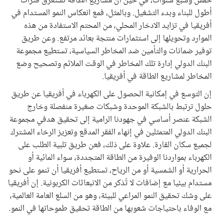
خمس وسبع سنوات، في حين أن مشاريع الطاقة تستغرق فترات
أطول للبناء وبدء التشغيل. وبالمثل، فمع انعكاس النمو المستدام في
أفريقيا في تزايد الادخار المحلي، من المحتم الاستفادة من هذه
الموارد وتحويلها إلى استثمارات منتجة بعائد مرتفع. وعن طريق
توفير ضمانات والتأمين ضد المخاطر السياسية، تستطيع مجموعة
البنك الدولي إدارة تلك المخاطر في الوقت الملائم وتصحيح وضع
المخاطر لمشاريع الطاقة في أفريقيا.
إن التوسع في إمكانية الحصول على الكهرباء في أفريقيا عن طريق
حلول ترتبط بالشبكة الموحدة وشبكات صغيرة منفصلة وخارج
الشبكة عنصر أساسي في جهودنا الرامية إلى تحقيق هدفي مجموعة
البنك الدولي المتمثلين في إنهاء الفقر المدقع وتعزيز الرخاء المشترك
لجميع سكان القارة. علاوة على ذلك، فعن طريق تلبية الطلب على
الكهرباء بمواردنا الوفيرة من الطاقة المتجددة، سواء المائية أو
الحرارية أو الشمسية أو من الرياح، تستطيع أفريقيا أن تنمو على نحو
مستدام بيئيا مع إضافات لا تُذكر من الانبعاثات الكربونية. إن أفريقيا
على وشك تحقيق النمو المراعي للبيئة، وهو من السلع العامة العالمية،
مع الوفاء باحتياجات شعوبها من الطاقة تحقيق طموحاتها في النمو.