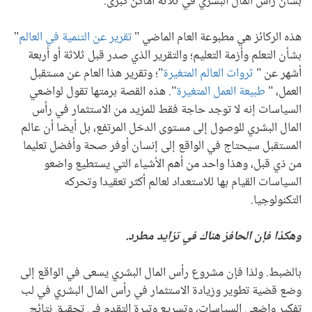
بشأن رأس المال البشري في ثلاثة أماكن كبرى.
هذه الركائز هي مطبوعة العام الماضي "
تقرير عن التنمية في العالم
"
بشأن التعلم وأزمة التعليم؛ والتقرير الذي صدر قبل ثلاثة أو أربعة
أشهر عن "
ثروات العالم المتغيرة
"؛ وتقرير هذا العام عن مستقبل
العمل، "
طبيعة العمل المتغيرة
". هذه القصة برمتها تقول لواضعي
السياسات إنه لا توجد حاجة فقط للمزيد من الاستثمار في رأس
المال البشري للوصول إلى مستوى الدخل المرتفع، بل أيضا أن عالم
المستقبل سيحتاج في الواقع إلى إنسان أوفر صحة وأفضل تعليما
من ذي قبل، وهذا واحد من أهم الأشياء التي يستطيع واضعو
السياسات القيام بها للاستعداد لعالم أكثر تعقيدا وتحركه
التكنولوجيا.
وهكذا فإن الحافز هناك في تزايد مطرد.
بالضبط. ولذا فإن مشروع رأس المال البشري يسعى في الواقع إلى
وضع قضية تطوير وزيادة الاستثمار في رأس المال البشري في لب
تفكير واضعي السياسات، وتسريع وتيرة التقدم في تحقيق نتائج