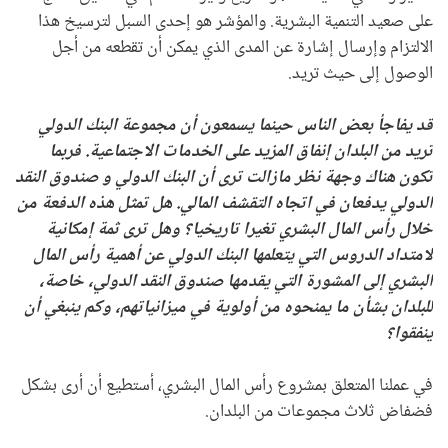
على صعيد التنمية البشرية. والمؤشر هو إحدى السبل لترسيخ هذا
الالتزام وإرسال إشارة عن المدى الذي يمكن أن تقطعه من أجل
الوصول إلى حيث تريد.
قد يفاجأ بعض الناس حينما يسمعون أن مجموعة البنك الدولي
تريد من البلدان إنفاق المزيد على الخدمات الاجتماعية. فربما
تكون هناك وجهة نظر مازالت ترى أن البنك الدولي و
صندوق النقد
الدولي
يدفعان في اتجاه التقشف المالي. هل تمثل هذه الدفعة من
خلال رأس المال البشري تغيرا تاريخيا؟ وهل ترى ثمة إمكانية
لامتداد الدروس التي يتعلمها البنك الدولي عن أهمية رأس المال
البشري إلى المشورة التي يقدمها صندوق النقد الدولي، خاصة،
للبلدان بشأن ما يمنحوه من أولوية في ميزانياتهم، وكم ينبغي أن
ينفقوا؟
في عملنا المتعلق بمشروع رأس المال البشري، أستطيع أن أرى بشكل
فضفاض ثلاث مجموعات من البلدان.