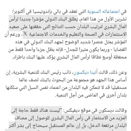
في
اجتماعاته السنوية
التي تعقد في بالي بإندونيسيا في أكتوبر/
تشرين الأول من هذا العام،
يطلق البنك الدولي مؤشرا جديدا لرأس
المال البشري لترتيب البلدان حسب النتائج التي حققتها على صعيد
الاستثمارات في الصحة والتعليم والخدمات الاجتماعية
. ورغم أن
المؤشر يمثل عنصرا شديد الوضوح لجهد البنك الدولي في هذه
القضايا - وربما يكون مثيرا للجدل- فإنه يظل جزءا واحدا فقط من
محفظة أوسع نطاقا لرأس المال البشري يؤكد عليها البنك باطراد.
وعن ذلك، قالت
أنيتا ديكسون
، نائب رئيس البنك للتنمية البشرية، إن
أساس هذا الجهد هو مجموعة من البحوث بالبنك تصف عالما
مستقبليا قد لا تتمكن فيه البلدان من اعتماد نفس السبل التي سلكتها
بلدان أخرى في الماضى من أجل التنمية.
وقالت ديسكون في موقع ديفيكس:
"ليست هناك فقط حاجة إلى
المزيد من الاستثمار في رأس المال البشري للوصول إلى مصاف
البلدان مرتفعة الدخل، بل إن عالم المستقبل سيحتاج إلى بشر أكثر