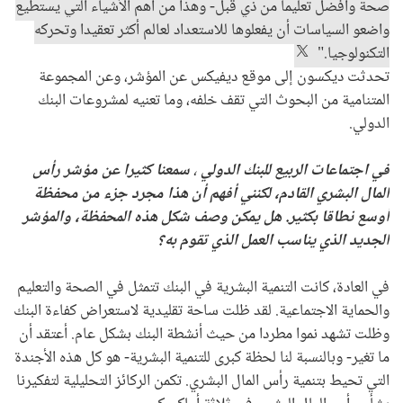
صحة وأفضل تعليما من ذي قبل- وهذا من أهم الأشياء التي يستطيع
واضعو السياسات أن يفعلوها للاستعداد لعالم أكثر تعقيدا وتحركه
التكنولوجيا."
تحدثت ديكسون إلى موقع ديفيكس عن المؤشر، وعن المجموعة
المتنامية من البحوث التي تقف خلفه، وما تعنيه لمشروعات البنك
الدولي.
في
اجتماعات الربيع للبنك الدولي
،
سمعنا كثيرا عن مؤشر رأس
المال البشري القادم، لكنني أفهم أن هذا مجرد جزء من محفظة
أوسع نطاقا بكثير. هل يمكن وصف شكل هذه المحفظة، والمؤشر
الجديد الذي يناسب العمل الذي تقوم به؟
في العادة، كانت التنمية البشرية في البنك تتمثل في الصحة والتعليم
والحماية الاجتماعية. لقد ظلت ساحة تقليدية لاستعراض كفاءة البنك
وظلت تشهد نموا مطردا من حيث أنشطة البنك بشكل عام. أعتقد أن
ما تغير- وبالنسبة لنا لحظة كبرى للتنمية البشرية- هو كل هذه الأجندة
التي تحيط بتنمية رأس المال البشري. تكمن الركائز التحليلية لتفكيرنا