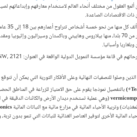
مع العقول من مختلف أنحاء العالم لاستخدام معارفهم وإبداعاتهم لصياغ
ن ذات الاقتصادات الصاعدة.
فُتحت أبواب المس
من 300 مقترح من الشباب من أكثر من 70 بلدا، منها بيلاروس وهاييتي وباكستان وسيراليون وإ
وبلغاريا وأسبانيا.
سيعرض قادة هذه المج
لذين وصلوا للتصفيات النهائية وعلى الأفكار الثورية التي يمكن أن تتوقع ر
بالتفصيل نموذجا يقوم على حق الامتياز للزراعة في المناطق الحضر
vermicomp
(وهي عملية تستخدم ديدان الأرض والكائنات الدقيقة في ا
ذيات) وتربية الأحياء المائية في مزارع مائية مع النباتات المائية
onics
ياء المائية الأخرى لتوفير العناصر الغذائية للنباتات التي تنمو بدون تربة،