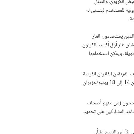
ض الكربون، والتنقل
ونية للمستخدم ليتسنى له
مة.
الذين يستخدمون الغاز
اق غاز أول أكسيد الكربون
طويلة، ويمكن استخدامها
ت الفريقين الفائزين الفرصة
لحضور أكاديمية المجلس العالمي للمشاريع الصغيرة لعام 2016 في نيو جيرسي ومدينة نيويورك في الفترة من 14 إلى 18 يونيو/حزيران
لناجحون (من بينهم أصحاب
ساعد المشاركين على تحديد
 الآراء والنصح بشأن