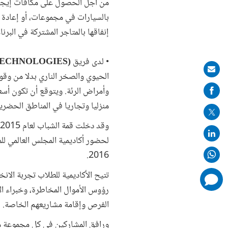
من أجل الحصول على مكافآت إيجابي
بالسيارات في مجموعات، أو إعادة 
إنفاقها بالمتاجر المشتركة في البرن
• لدى فريق
(Team ECO-TECHNOLOGIES)
Share
الحيوي والصخر الناري بدلا من وق
on
وأمراض الرئة. ويتوقع أن تكون أسع
mail
منزليا وتجاريا في المناطق الحضرية
وقد دخلت قمة الشباب لعام 2015 في شراكة مع
2016.
تتيح الأكاديمية للطلاب تجربة الا
comments
added
رؤوس الأموال المخاطرة، وخبراء ال
الفرص وإقامة مشاريعهم الخاصة.
ورافق المشاركين في كل مجموعة من