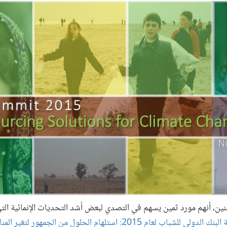
نين، أنهم مورد ثمين يسهم في التصدي لبعض أشد التحديات الإنمائية التي
للشباب لعام 2015: استلهام الحلول من الجمهور لتغير المناخ