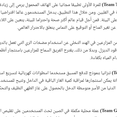
للمرة الأولى تطبيقا مجانيا على الهاتف المحمول يرمي إلى زيادة ا
ية في الفلبين. ومن خلال هذا التطبيق، يدخل المستخدمون عالما افتراضيا
لى البيئة. فمن أجل قيام عالم أكثر صحة واحتراما للبيئة، يتعين على اللا
 تغير المناخ أو التوقيع على التماس يتعلق بالاحترار العالمي.
 المزارعين في الهند التخلي عن استخدام مضخات الري التي تعمل بالد
 وقود الديزل. وبدلا من ذلك، يقترح الفريق السماح للمزارعين باستئجار أنظ
 المياه بكفاءة.
تنزانيا بنموذج للدفع المسبق مستخدما اسطوانات كهربائية لتسريع است
 يمكن استئجارها لمراقبة كمية الغاز الباقية في الداخل وتتيح للمستخدم
الدنيا من الأسر متوسطة الدخل بالحصول على غاز الطهي النظيف والتحكم
عملة محلية مكملة في الصين تحث المستخدمين على تقليص انبع