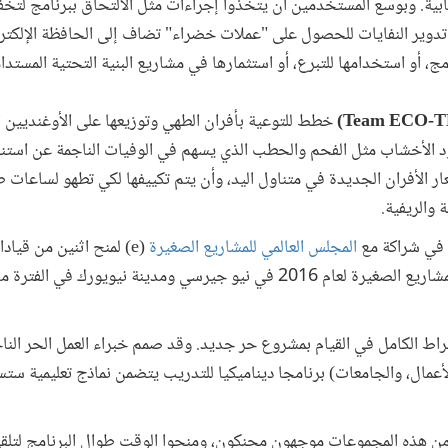
ة. وبوسع المستخدمين أن يتخذوا إجراءات مثل الالتحاق ببرنامج لتخفي
تدوير النفايات للحصول على "عملات خضراء" تضاف إلى الحافظة الإلكتر
امج، أو استخدامها للتبرع، أو استثمارها في مشاريع البنية التحتية المستدا
خطط للتوعية بأفران الطهي وتوزيعها على الأوغنديين 
ود الأخشاب مثل الفحم والحطب الذي يسهم في الوفيات الناجمة عن استنش
ار الأفران الجديدة في متناول اليد، وأن يتم تكييفها لكي تطهو لساعات 
 والريفية.
المجلس العالمي للمشاريع الصغيرة
(e)
لمنح اثنين من قيادا
نخراط الكامل في القيام بمشروع حر جديد. وقد صمم خبراء العمل الحر ا
أعمال، والجامعات) برنامجا ديناميكيا للتدريب يتضمن نماذج تعليمية ست
 هذه المجموعات موجهون محنكون، ومنحوا الوقت طوال البرنامج لتلقي