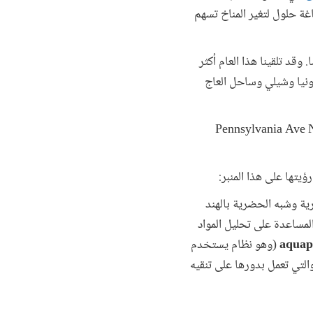
ة حلول لتغير المناخ تسهم
ابقة أمام فرق يتألف كل منها من نحو خمسة أشخاص تتراوح أعمارهم بين 18 إلى 35 عاما. وقد تلقينا هذا العام أكثر
ثيوبيا ومقدونيا وشيلي وساحل العاج
موعات مقترحاتهم في قاعة مؤسسة التمويل الدولية الواقعة في العنوان: 2121 Pennsylvania Ave NW,
ؤيتها على هذا المنبر:
ية وشبه الحضرية بالهند
لمساعدة على تحليل المواد
aquap
(وهو نظام يستخدم
 والتي تعمل بدورها على تنقيه