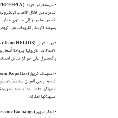
• سيستعرض فريق
(Team TREE+PLY)
التحرك من خلال الألعاب الإلكترون
الأحمر، بما يرمز إلى مستوى خطره ع
بسيطة كإرسال تغريدات على تويتر عن
• يريد فريق
(Team HELIOS)
من
الانبعاثات الكربونية وزيادة أسعار
والحصول على حوافز مقابل استخدام
• استهدف فريق
(Team KopaGas)
الفحم. ولدى الفريق مخطط لاسطوانة
استهلكها فقط ، مما يسمح للشريحة 
استهلاكها للطاقة.
• ابتكر فريق
(Team Greenie Exchange)