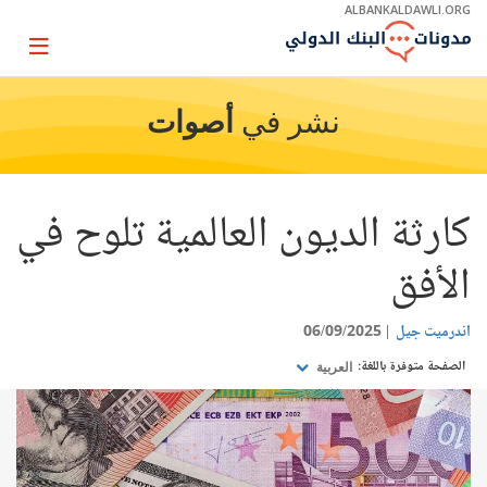
Skip
ALBANKALDAWLI.ORG
to
Main
Page
Navigation
igation
نشر في
أصوات
كارثة الديون العالمية تلوح في
الأفق
اندرميت جيل
06/09/2025
الصفحة متوفرة باللغة:
العربية