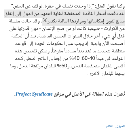
وكما يقول المثل: "إذا وجدت نفسك في حفرة، توقف عن الحفر."
لقد دفعت أسعار الفائدة المنخفضة للغاية العديد من الدول إلى إنفاق
مبالغ تفوق إمكانياتها ومواردها المالية بكثير
. وقد حالت سلسلة
من الكوارث - طبيعية كانت أو من صنع الإنسان - دون قدرتها على
فعل أي شيء آخر خلال السنوات الخمس الماضية. بيد أن الحكمة
أصبحت الآن واجبة. إذ يجب على الحكومات العودة إلى قواعد
منطقية لتحديد ما يُعد ديناً سيادياً مفرطاً. ويمكن تلخيص هذه
القواعد في مبدأ 40-60: 40% من إجمالي الناتج المحلي كحد
أقصى للبلدان منخفضة الدخل، و60% للبلدان مرتفعة الدخل، وما
بينهما للبلدان الأخرى.
نُشرت هذه المقالة في الأصل في موقع
Project Syndicate
.
الديون
العالم