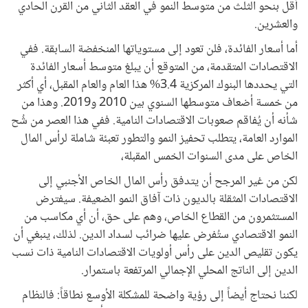
أقل بنحو الثلث من متوسط النمو في العقد الثاني من القرن الحادي
والعشرين.
أما أسعار الفائدة، فلن تعود إلى مستوياتها المنخفضة السابقة. ففي
الاقتصادات المتقدمة، من المتوقع أن يبلغ متوسط أسعار الفائدة
التي يحددها البنوك المركزية 3.4% هذا العام والعام المقبل، أي أكثر
من خمسة أضعاف متوسطها السنوي بين 2010 و2019. وهذا من
شأنه أن يُفاقم صعوبات الاقتصادات النامية. ففي هذا العصر من شُح
الموارد العامة، يتطلب تحفيز النمو والتطور تعبئة شاملة لرأس المال
الخاص على مدى السنوات الخمس المقبلة،
لكن من غير المرجح أن يتدفق رأس المال الخاص الأجنبي إلى
الاقتصادات المثقلة بالديون ذات آفاق النمو الضعيفة. سيفترض
المستثمرون من القطاع الخاص، وهم على حق، أن أي مكاسب من
النمو الاقتصادي ستُفرض عليها ضرائب لسداد الدين. لذلك، ينبغي أن
يكون تقليص الدين على رأس أولويات الاقتصادات النامية ذات نسب
الدين إلى الناتج المحلي الإجمالي المرتفعة باستمرار.
لكننا نحتاج أيضاً إلى رؤية واضحة للمشكلة الأوسع نطاقاً: فالنظام