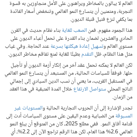
العالم لا يبالون بالمخاطر ويراهنون على الأمل متجاوزين به قسوة
التجربة، ومتمنين أن يتسارع النمو العالمي وتنخفض أسعار الفائدة
بما يكفي لنزع فتيل قنبلة الديون.
هذا الجمود مفهوم. فمن
الصعب للغاية
بناء نظام حديث في القرن
الحادي والعشرين لضمان بناء القدرة على تحمل أعباء الديون على
مستوى العالم و
تسهيل إعادة هيكلتها بسرعة
عند الحاجة. وفي غياب
مثل هذا النظام، ظل
التقدم
بطيئًا للغاية لمنع تفاقم مخاطر الديون.
لكن العالم لا يمكنه تحمل عقد آخر من إنكار أزمة الديون أو تأجيل
حلها. فوفقاً للسياسات الحالية، من المستبعد أن يتسارع النمو العالمي
في المستقبل القريب، ما يعني أن نسب الدين السيادي إلى إجمالي
الناتج المحلي
ستواصل الارتفاع
خلال المدة المتبقية في هذا العقد
من الزمان.
تجدر الإشارة إلى أن الحروب التجارية الحالية و
المستويات غير
المسبوقة
من الضبابية وعدم اليقين على مستوى السياسات أدت إلى
قتامة آفاق النمو. ففي مطلع 2025، كان من المتوقع أن يبلغ النمو
العالمي 2.6% هذا العام، لكن هذا الرقم تراجع الآن إلى 2.2%، أي