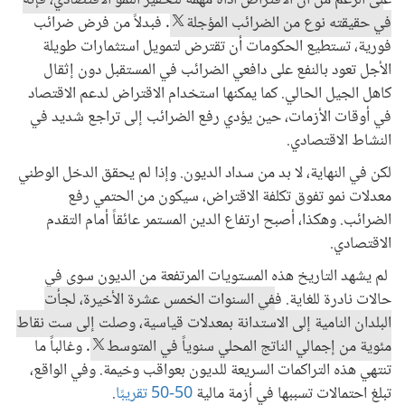
ع
لى الرغم من أن الاقتراض أداة مهمة لتحفيز النمو الاقتصادي، فإنه
في حقيقته نوع من الضرائب المؤجلة
. فبدلاً من فرض ضرائب
فورية، تستطيع الحكومات أن تقترض لتمويل استثمارات طويلة
الأجل تعود بالنفع على دافعي الضرائب في المستقبل دون إثقال
كاهل الجيل الحالي. كما يمكنها استخدام الاقتراض لدعم الاقتصاد
في أوقات الأزمات، حين يؤدي رفع الضرائب إلى تراجع شديد في
النشاط الاقتصادي.
لكن في النهاية، لا بد من سداد الديون. وإذا لم يحقق الدخل الوطني
معدلات نمو تفوق تكلفة الاقتراض، سيكون من الحتمي رفع
الضرائب. وهكذا، أصبح ارتفاع الدين المستمر عائقاً أمام التقدم
الاقتصادي.
لم يشهد التاريخ هذه المستويات المرتفعة من الديون سوى في
حالات نادرة للغاية. ف
في السنوات الخمس عشرة الأخيرة، لجأت
البلدان النامية إلى الاستدانة بمعدلات قياسية، وصلت إلى ست نقاط
مئوية من إجمالي الناتج المحلي سنوياً في المتوسط
. وغالباً ما
تنتهي هذه التراكمات السريعة للديون بعواقب وخيمة. وفي الواقع،
تبلغ احتمالات تسببها في أزمة مالية
50-50 تقريبًا
.