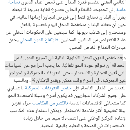
العالمي المعني بتقييم قدرة البلدان على تحمل أعباء الديون
بحاجة
ماسة
إلى تحديث، فالنظام الحالي متسرع للغاية بدرجة لا تجعله
يقرر أن البلدان تحتاج فقط إلى قروض لتجاوز أزماتها المالية، في
حين أن معظم البلدان منخفضة الدخل اليوم مُتعسرة بالفعل
وستحتاج إلى شطب ديونها. كما سيتعين على الحكومات التخلي عن
عادة الاقتراض من الدائنين المحليين؛
فارتفاع الدين المحلي
يخنق
مبادرات القطاع الخاص المحلي.
و
بعد خفض الدين، تتمثل الأولوية التالية في تسريع النمو. إذ من
الحماقة أن نتوقع عودة النمو تلقائيًا. لذا يجب التراجع عن السياسات
التي تُعيق التجارة والاستثمار - مثل التعريفات الجمركية والحواجز
غير الجمركية، في أسرع وقت ممكن وبقدر الإمكان
. وبالنسبة
للعديد من البلدان النامية، فإن
خفض التعريفات الجمركية
بالتساوي
على جميع الشركاء التجاريين قد يكون أسرع وسيلة لاستعادة النمو.
كما ستحظى الاقتصادات النامية
بالكثير من المكاسب
جرّاء تعزيز
بيئة تنظيمية أكثر ملاءمة للاستثمار. ويمكن استثمار هذه المكاسب
لإعادة التركيز الوطني على التنمية، لا سيما من خلال زيادة
الاستثمارات في الصحة والتعليم والبنية التحتية.