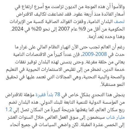
والأسوأ أن هذه الموجة من الديون تزامنت مع أسرع ارتفاع في
أسعار الفائدة منذ أربعة عقود. فقد تضاعفت تكاليف الاقتراض
لنصف
البلدان النامية، وقفزت الفوائد الصافية كنسبة من الإيرادات
الحكومية من أقل من 9% عام 2007 إلى نحو 20% في 2024.
وهذا وحده يُعد أزمة.
رغم أن العالم تجنب حتى الآن انهيار النظام المالي على غرار ما
حدث في
2008-2009
، فإن عدداً كبيراً من الاقتصادات النامية
يعاني من حلقة مفرغة. وحتى يتسنى لهذه البلدان توفير نفقات
خدمة الدين، تضطر من إلى تقليص الاستثمارات الحيوية في التعليم
والصحة والبنية التحتية، وهي المجالات التي تعتمد عليها في تحقيق
النمو مستقبلاً.
يتجلى هذا التحدي بشكلٍ خاص في
78 بلداً فقيرة
مؤهلة للاقتراض
من المؤسسة الدولية للتنمية التابعة للبنك الدولي. هذه البلدان تضم
ربع سكان العالم، كما يقطنها شريحةً كبيرةً من السكان تصل إلي
1.2
مليار شاب
سينضمون إلى سوق العمل العالمي خلال السنوات العشر
إلى الخمس عشرة المقبلة. لكن واضعي السياسات في جميع أنحاء