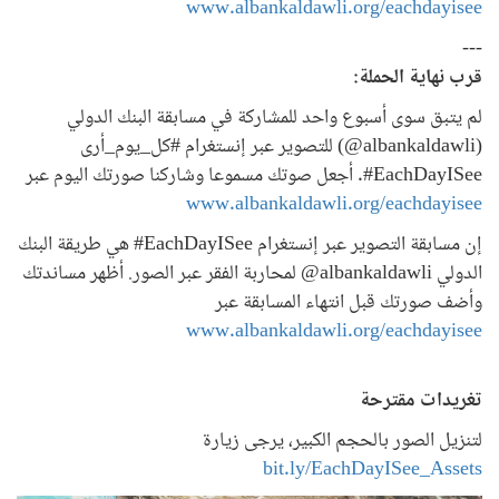
www.albankaldawli.org/eachdayisee
---
قرب نهاية الحملة:
لم يتبق سوى أسبوع واحد للمشاركة في مسابقة البنك الدولي
(albankaldawli@) للتصوير عبر إنستغرام #كل_يوم_أرى
EachDayISee#. أجعل صوتك مسموعا وشاركنا صورتك اليوم عبر
www.albankaldawli.org/eachdayisee
إن مسابقة التصوير عبر إنستغرام EachDayISee# هي طريقة البنك
الدولي albankaldawli@ لمحاربة الفقر عبر الصور. أظهر مساندتك
وأضف صورتك قبل انتهاء المسابقة عبر
www.albankaldawli.org/eachdayisee
تغريدات مقترحة
لتنزيل الصور بالحجم الكبير، يرجى زيارة
bit.ly/EachDayISee_Assets