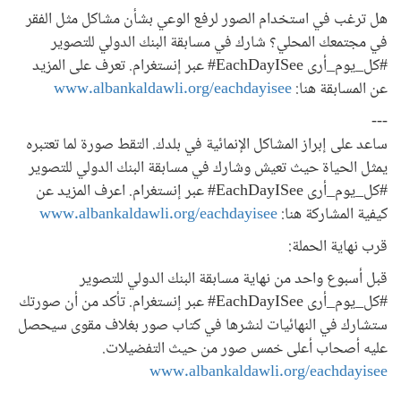
هل ترغب في استخدام الصور لرفع الوعي بشأن مشاكل مثل الفقر
في مجتمعك المحلي؟ شارك في مسابقة البنك الدولي للتصوير
#كل_يوم_أرى EachDayISee# عبر إنستغرام. تعرف على المزيد
عن المسابقة هنا:
www.albankaldawli.org/eachdayisee
---
ساعد على إبراز المشاكل الإنمائية في بلدك. التقط صورة لما تعتبره
يمثل الحياة حيث تعيش وشارك في مسابقة البنك الدولي للتصوير
#كل_يوم_أرى EachDayISee# عبر إنستغرام. اعرف المزيد عن
كيفية المشاركة هنا:
www.albankaldawli.org/eachdayisee
قرب نهاية الحملة:
قبل أسبوع واحد من نهاية مسابقة البنك الدولي للتصوير
#كل_يوم_أرى EachDayISee# عبر إنستغرام. تأكد من أن صورتك
ستشارك في النهائيات لنشرها في كتاب صور بغلاف مقوى سيحصل
عليه أصحاب أعلى خمس صور من حيث التفضيلات.
www.albankaldawli.org/eachdayisee