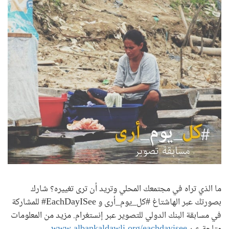
ما الذي تراه في مجتمعك المحلي وتريد أن ترى تغييره؟ شارك
بصورتك عبر الهاشتاغ #كل_يوم_أرى و EachDayISee# للمشاركة
في مسابقة البنك الدولي للتصوير عبر إنستغرام. مزيد من المعلومات