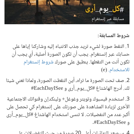
شروط المسابقة:
1. التقط صورة لشيء تريد جذب الانتباه إليه وشاركنا إياها على
حسابك عبر إنستغرام. يجب أن تكون الصورة أصلية، أي يجب أن
تكون أنت من التقطها. ينطبق على صورك
شروط إنستغرام
للاستخدام.
(e)
2. صف تحت الصورة ما تراه، أين التقطت الصورة، ولماذا تعني شيئا
لك. أدرج الهاشتاغ #كل_يوم_أرى و EachDayISee#
3. استخدم فيسبوك وتويتر وغوغل+ ولينكدإن وقنواتك الاجتماعية
الأخرى لزيادة المشاهدة على صورتك على إنستغرام كي تحصل على
أكبر عدد من التفضيلات. لا تنسى استخدام الهاشتاغ #كل_يوم_أرى
و EachDayISee#.
4. سيصعد للنهائيات أعلى 20 صورة من حيث التفضيلات على