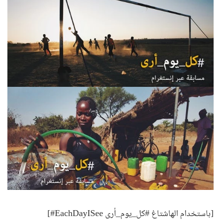
[باستخدام الهاشتاغ #كل_يوم_أرى EachDayISee#]