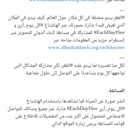
متاحة عبر
www.albankaldawli.org/eachdayisee
---
#الفقر يبدو مختلفا في كل مكان حول العالم. كيف يبدو في المكان
الذي تعيش فيه؟ شارك بصورتك عبر الهاشتاغ #كل_يوم_أرى و
EachDayISee# للمشاركة في مسابقة البنك الدولي للتصوير عبر
إنستغرام. مزيد من المعلومات متاحة عبر
www.albankaldawli.org/eachdayisee
---
لكل منا تفسيره لما يبدو عليه #الفقر، لكن مشاركة المشاكل التي
نواجهها كل يوم يساعدنا على التوصل إلى حلول جماعية.
المسابقة:
انشر صورة عن الحياة كما تشاهدها باستخدام الهاشتاغ
#كل_يوم_أرى EachDayISee# شارك عبر جميع وسائلك للتواصل
الاجتماعي للحصول على أكبر عدد من التفضيلات للاطلاع على
قواعد المسابقة يرجى زيارة الموقع التالي