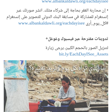
www.albankaldawli.org/eachdayisee
• إن محاربة الفقر بحاجة إلى شركاء مثلك. انشر صورتك عبر
إنستغرام للمشاركة في مسابقة البنك الدولي للتصوير على إنستغرام
#كل_يوم_أرى
www.albankaldawli.org/eachdayisee
تدوينات مقترحة عبر فيسبوك وغوغل+
لتنزيل الصور بالحجم الكبير، يرجى زيارة
bit.ly/EachDayISee_Assets