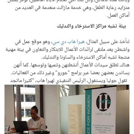
وباتت هذه الأماكن، وكل تلك التي تخدم الآباء العاملين، توفر بشكل
متزايد رعاية الطفل، وهي خدمة مازالت منعدمة في العديد من
أماكن العمل.
بيئة تشبه مراكز الاسترخاء والتدليك
لنأخذ على سبيل المثال،
هيرا هاب دي سي
، وهو موقع عمل في
واشنطن يعد ملتقى لرائدات الأعمال للابتكار والتعاون في بيئة مهنية
منتجة تشبه أماكن الاسترخاء والساونا والتدليك.
هناك، تطلق سيدات الأعمال أنشطتهن وتنميها وتوسعها. كما أنهن
يساندن بعضهن بعضا عبر برامج "جورو" وغير ذلك من الفعاليات.
تقول جوليا ويستفول، الرئيس التنفيذي لهيرا هاب، "كثيرا ماتجد