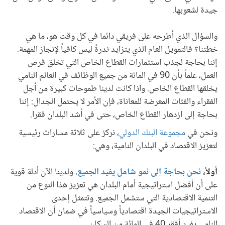
جيدة لشعوبها.
والسؤال الذي أطرحه على فريقي دائما في كل وقت هو، ما هي
خطتنا؟ فالتمويل العام الذي يتزايد ندرةً ليس كافياً لإنجاز المهمة.
إننا بحاجة لجذب استثمارات القطاع الخاص التي تخلق فرص
العمل، علماً بأن 90 في المائة من جميع الوظائف في العالم النامي
يخلقها القطاع الخاص. واذا كانت لدينا طموحات كبيرة من أجل
الفقراء والفئات المعرضة للمعاناة، فإن الأمر لا يحتمل الجدال: إننا
بحاجة إلى ازدهار القطاع الخاص، حتى في أشد البلدان فقرا.
ونحن في
مجموعة البنك الدولي
، نركز على ثلاثة مسارات رئيسية
لتعزيز الاقتصاد في البلدان النامية، وهي:
أولاً،
نحن بحاجة إلى نمو شامل يفيد الجميع
.
ولدينا الآن أدلة قوية
على أن أفضل استراتيجية أمام البلدان هي تعزيز هذا النوع من
التنمية الاقتصادية التي ستشمل الجميع. وتتمثل إحدى
الاستراتيجيات الجيدة اقتصادياً وسياسياً في ضمان أن الاقتصاد
النامي يفيد أفقر 40 في المائة من السكان.