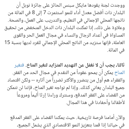
ووجدت لجنة يقودها مايكل سبنس الحائز على جائزة نوبل أن
البلدان ذات أفضل معدل أداء للنمو استثمرت 7 إلى 8 في المائة من
ناتجها المحلي الإجمالي في التعليم، والتدريب على العمل، والصحة.
وعلاوة على ذلك، إذا تمكنت البلدان ذات الدخل المنخفض من تحقيق
المساواة في أعداد الرجال والنساء في مجال العمل الحر والقوى
العاملة، فإنها ستزيد من الناتج المحلي الإجمالي للفرد لديها بنسبة 15
في المائة.
ثالثا، يجب أن لا نغفل عن التهديد المتزايد لتغير المناخ.
فتغير
المناخ
يمكن أن يمحو عقوداً من التقدم في مجال الحد من الفقر.
والفقراء هم أول من يتضرر والأكثر تضرراً من آثاره -- ولكن اقتصاد
جميع البلدان يعاني كذلك. وإذا لم نواجه تغير المناخ، فإننا لن نتمكن
من القضاء على الفقر المدقع، وسنترك وراءنا إرثا أليماً ومروعاً
لأطفالنا وأحفادنا في هذا المجال.
والآن أمامنا فرصة تاريخية. حيث يمكننا القضاء على الفقر المدقع
في حياتنا إذا قمنا بتعزيز النمو الاقتصادي الذي يشمل الجميع،