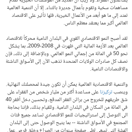
يساعدون الفقراء. ولا ريب أن العديد من المؤسسات الخيرية تقدم
مساهمات سخية وتقوم بأعمال جديرة بالثناء. إلا أن التنمية العالمية
تمتد إلى ما هو أبعد من الأعمال الخيرية، فلها تأثير على الاقتصاد
العالمي أكبر مما يعتقد معظم الناس.
لقد أصبح النمو الاقتصادي القوي في البلدان النامية محركاً للاقتصاد
العالمي بعد الأزمة المالية التي ظهرت في 2008-2009، بما يشكل
نحو 50 في المائة من إجمالي النمو العالمي. وبالإضافة إلى ذلك، فإن
نصف كل صادرات الولايات المتحدة تذهب الآن إلى الأسواق الناشئة
والاقتصادات النامية.
والتنمية الاقتصادية العالمية يمكن أن تكون جيدة لمحصلتك النهائية.
وينصب
تركيزنا
على مساعدة أكثر من مليار شخص من الفقراء على
شق طريقهم للخروج من براثن الفقر المدقع، وتحسين دخل أفقر 40
في المائة من السكان في البلدان النامية. وللقيام بذلك، فإننا بحاجة
الى التوصل إلى استراتيجيات للنمو الاقتصادي تساعد جميع فئات
المجتمع في الأسواق الناشئة -- بما يتيح الوصول حتى إلى البلدان
الهشة التي تسعى لطي صفحة سنوات من الصراع وخلق فرص عمل