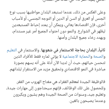
وعلى العكس من ذلك، عندما تستبعد البلدان مواطنيها بسبب نوع
الجنس أو العرق أو السن أو الدين أو التوجه الجنسي، أو لأسباب
أخرى، فإن اقتصادها يعاني، ويمكن أن يمتد إحباط المستبعدين
ليظهر في الشوارع. والنمو دون احتواء الجميع أمر غير مستدام،
ويهدد رخاء جميع البلدان وأمنها.
ثانياً،
البلدان بحاجة للاستثمار في شعوبها
. والاستثمار في
التعليم
و
الصحة
و
الحماية الاجتماعية
لا يؤتي ثماره فقط للأفراد الذين
تتحسن حياتهم، حيث أن لدينا الآن أدلة على أنه يسهم بصورة
مباشرة في النمو الاقتصادي وتحقيق مزيد من الاستقرار لبلدانهم.
فالوظيفة الجيدة لمعظم الفقراء هي مفتاح الهروب من الفقر.
وللحصول على تلك الوظائف، فإنهم سيحتاجون إلى مهارات جيدة،
وتعليم جيد، وسنوات من الصحة الجيدة وهم يشبون ويكبرون
وعندما يصبحون بالغين.