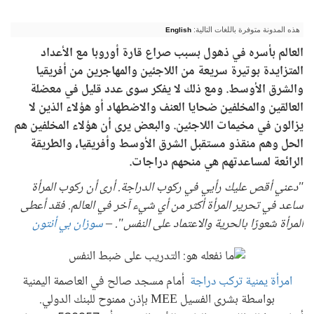
هذه المدونة متوفرة باللغات التالية:
English
العالم بأسره في ذهول بسبب صراع قارة أوروبا مع الأعداد
المتزايدة بوتيرة سريعة من اللاجئين والمهاجرين من أفريقيا
والشرق الأوسط. ومع ذلك لا يفكر سوى عدد قليل في معضلة
العالقين والمخلفين ضحايا العنف والاضطهاد أو هؤلاء الذين لا
يزالون في مخيمات اللاجئين. والبعض يرى أن هؤلاء المخلفين هم
الحل وهم منقذو مستقبل الشرق الأوسط وأفريقيا، والطريقة
الرائعة لمساعدتهم هي منحهم دراجات.
"دعني أقص عليك رأيي في ركوب الدراجة. أرى أن ركوب المرأة
ساعد في تحرير المرأة أكثر من أي شيء آخر في العالم. فقد أعطى
المرأة شعورًا بالحرية والاعتماد على النفس". –
سوزان بي أنتون
امرأة يمنية تركب دراجة
أمام مسجد صالح في العاصمة اليمنية
بواسطة بشرى الفسيل MEE بإذن ممنوح للبنك الدولي.