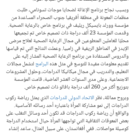
وبسبب نجاح برنامج الإغاثة لضحايا موجات تسونامي، طلبت
منظمات المعونة في منطقة أفريقيا جنوب الصحراء المساعدة من
مؤسسة وورلد بايسيكل ريليف في برنامج خاص بالرعاية الصحية.
وقدمت المؤسسة 23 ألف دراجة ذات تصميم خاص تم تجميعها
محليًا للعاملين المتطوعين في مجال الرعاية الصحية لعلاج مرضى
الإيدز في المناطق الريفية في زامبيا. وعملت النتائج التي تم قياسها
والدروس المستفادة من برنامج الرعاية الصحية المشار إليه على
تقديم معلومات مفيدة للتوسع في مثل هذه
البرامج
لتشمل مجالات
التعليم، والتدريب في مجال ميكانيكا الدراجات، وحلول المشروعات
الاجتماعية. وعلى مدى السنوات العشر الماضية، قامت المؤسسة
بتوزيع أكثر من 260 ألف دراجة بافالو ذات تصميم خاص.
وبروح مماثلة، نظر
الاتحاد الدولي للدراجات
الذي يمثل رياضة ركوب
الدراجات إلى نمو مشاركة المرأة باعتباره أحد رسائله الأساسية.
والواقع أن رياضة ركوب الدراجات قد تكون أحد وسائل التغلب على
بعض المعوقات الثقافية التي تواجهها المرأة حيال استخدام الدراجة
كوسيلة مواصلات. ففي أفغانستان، على سبيل المثال، ساعد إنشاء