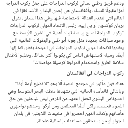
ودعم فريق وطني نسائي لركوب الدراجات على جعل ركوب الدراجة
أمرًا مقبولًا للنساء، وأفغانستان هي إحدى البلدان الأشد فقرًا في
العالم التي تنعدم العدالة الاجتماعية فيها.وفي هذا السياق، يقول
بريان كوكسون أو بي إييه، رئيس الاتحاد الدولي لركوب الدراجات
"ركوب الدراجة أصبح رياضة تزداد أهمية في الشرق الأوسط مع
وجود سباقات جديدة مثل جولة أبو ظبي والبطولات العالمية التي
ينظمها الاتحاد الدولي لركوب الدراجات في الدوحة بقطر، كما إنها
أيضًا وسيلة لاستنهاض الناس كي يكونوا أكثر نشاطًا، وتعليم الأطفال
سلامة الطرق واستخدام الدراجة كوسيلة مواصلات".
ركوب الدراجات في أفغانستان
هناك قول مأثور في مجتمع التنمية ألا وهو "لا تضيّع أزمة أبدًا"
وبالتالي فالمأساة الحالية التي تشهدها منطقة البحر المتوسط وهي
التسونامي البشري تحمل العديد من الفرص ليس للباحثين عن حق
اللجوء فحسب، ولكن أيضًا للمخلفين ومن تُركوا وحدهم يواجهون
مأساتهم وكذلك الذين احصروا في مخيمات اللاجئين في بلدان
الجوار أو من يستحقون مساعدات إنسانية عاجلة.