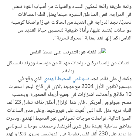
وثمة طريقة رائعة لتمكين النساء والفتيات من أسباب القوة تتمثل
في الدراجة. ففي المناطق الفقيرة حيثما يمثل قطع المسافات
تحديًا، نجد الدراجة في العديد من الحالات خيارًا واضحًا كوسيلة
مواصلات يُعتمد عليها، وأداة طبيعية لتحسين حياة العديد من
الناس؛ كما إنها تعد بمثابة "محرك للحرية".
فتيات من زامبيا يركبن دراجات مهداة من مؤسسة وورلد بايسيكل
ريليف.
وكمثال على ذلك، نجد
تسونامي المحيط الهندي
الذي وقع في
ديسمبر/كانون الأول 2004 مع موجة زلازل في قاع البحر استمرت
10 دقائق وأحدثت اهتزازات في جميع أرجاء المعمورة. وبحسب
مسح جيولوجي أمريكي، فإن هذا الزلزال أطلق طاقة تعادل 23 ألف
قنبلة ذرية مثل تلك التي أُلقيت على هيروشيما. وعلى مدى الساعات
السبع التالية، تواصلت موجات تسونامي عبر المحيط الهندي، ودمرت
مناطق ساحلية بعيدة مثل شرق أفريقيا. وحصدت موجات تسونامي
ما يزيد على 230 ألف نفس بشرية في إندونيسيا وسري لانكا والهند