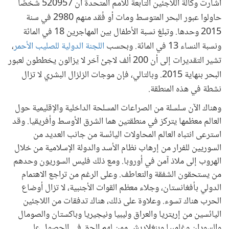
أشارت وكالة اللاجئين التابعة للأمم المتحدة أن 520957 شخصًا
حاولوا عبور البحر المتوسط ومات أو فُقد منهم 2980 في سنة
2015 وحدها. وتبلغ نسبة الأطفال بين المهاجرين 18 في المائة
ونسبة النساء 13 في المائة. وبحسب
اللجنة الدولية للصليب الأحمر
،
تشير التقديرات إلى أن 200 ألف لاجئ آخر لا يزالون يخططون لعبور
البحر بنهاية 2015. وبالتالي، فإن موجات الزلزال البشري لا تزال
نشطة في هذه المنطقة.
وهناك الآن سلسلة من الصراعات المسلحة الداخلية والإقليمية حول
العالم معظمها يتركز في منطقتين هما الشرق الأوسط وأفريقيا. وقد
استرعى انتباه العالم المحاولات اليائسة من جانب العديد من
السوريين للفرار من إرهاب نظام الأسد والدولة الإسلامية من خلال
الهروب إلى ملاذ آمن في أوروبا. ومع ذلك فليس السوريون وحدهم
من يستحقون الشفقة والتعاطف. وعلى الرغم من تراجع الاهتمام
الدولي بأفغانستان، وجلاء معظم القوات الأجنبية، لا تزال أوضاع
الحرب هناك تسوء. وعلاوة على ذلك، هناك تدفقات من اللاجئين
اليائسين من إريتريا والعراق وليبيا ونيجيريا وباكستان والصومال
والسودان وغامبيا وبنغلاديش ممن لهم الحق في الحصول على