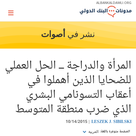
Skip
ALBANKALDAWLI.ORG
to
Main
Page
Navigation
igation
نشر في
أصوات
المرأة والدراجة ــ الحل العملي
للضحايا الذين أهملوا في
أعقاب التسونامي البشري
الذي ضرب منطقة المتوسط
10/14/2015
LESZEK J. SIBILSKI
الصفحة متوفرة باللغة:
العربية