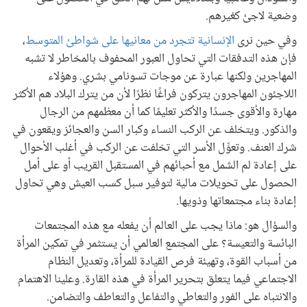
وضعية لاجئ كغيرهم.
وفي حين نرى
الإنسانية تتجرد من معانيها على شواطئ المتوسط
،
فإن هذه التدفقات التي تحاول العبور المحفوف بالمخاطر لا تشبه
المهاجرين ولكنها عبارة عن موجات تسونامي بشري. وهؤلاء
اللاجئون المهاجرون يتركون فراغًا نظرًا لأن من يترك البلاد هم الأكثر
مهارة والأقوى جسدًا والأكثر تعليمًا كما أن معظمهم من الرجال
والذكور. ويتخلف عن الركب النساء وكبار السن والعجائز ويقعون في
شرك العنف. وتعوِّل الأسر التي تخلفت عن الركب في أغلب الأحوال
على إعادة لم الشمل مع أحبائهم في المستقبل القريب أو على أمل
الحصول على تحويلات مالية لتوفير سبل كسب العيش وهي تحاول
إعادة بناء مجتمعاتها وذويها.
والسؤال هو: ماذا يجب على العالم أن يفعله مع هذه المجتمعات
البائسة والتعيسة؟ على المجتمع العالمي أن يستثمر في تمكين المرأة
من أسباب القوة، وتهيئة فرص القيادة للمرأة، وتعديل النظام
الاجتماعي فيما يتعلق بتحرير المرأة في هذه القارة. وعلينا الاهتمام
والانتباه على الفور والتعاطي والتفاعل والتعاطف والتضامن.