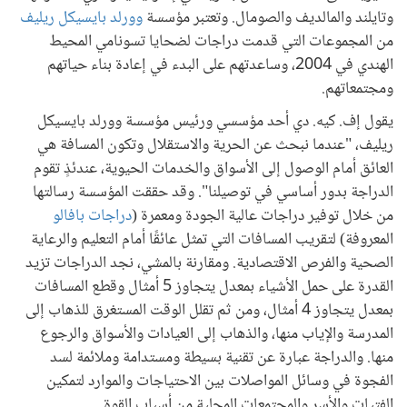
وتايلند والمالديف والصومال. وتعتبر مؤسسة
وورلد بايسيكل ريليف
من المجموعات التي قدمت دراجات لضحايا تسونامي المحيط
الهندي في 2004، وساعدتهم على البدء في إعادة بناء حياتهم
ومجتمعاتهم.
يقول إف. كيه. دي أحد مؤسسي ورئيس مؤسسة وورلد بايسيكل
ريليف، "عندما نبحث عن الحرية والاستقلال وتكون المسافة هي
العائق أمام الوصول إلى الأسواق والخدمات الحيوية، عندئذٍ تقوم
الدراجة بدور أساسي في توصيلنا". وقد حققت المؤسسة رسالتها
من خلال توفير دراجات عالية الجودة ومعمرة (
دراجات بافالو
المعروفة) لتقريب المسافات التي تمثل عائقًا أمام التعليم والرعاية
الصحية والفرص الاقتصادية. ومقارنة بالمشي، نجد الدراجات تزيد
القدرة على حمل الأشياء بمعدل يتجاوز 5 أمثال وقطع المسافات
بمعدل يتجاوز 4 أمثال، ومن ثم تقلل الوقت المستغرق للذهاب إلى
المدرسة والإياب منها، والذهاب إلى العيادات والأسواق والرجوع
منها. والدراجة عبارة عن تقنية بسيطة ومستدامة وملائمة لسد
الفجوة في وسائل المواصلات بين الاحتياجات والموارد لتمكين
الفتيات والأسر والمجتمعات المحلية من أسباب القوة.