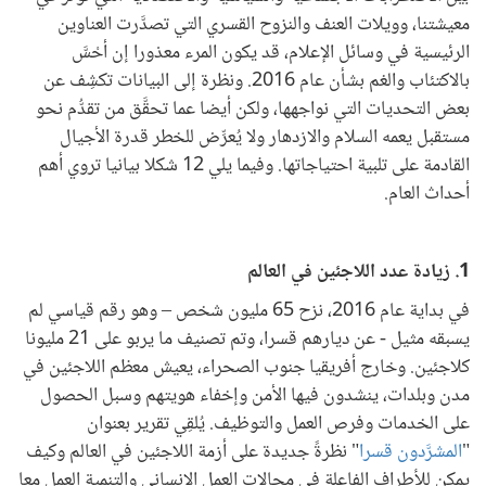
معيشتنا، وويلات العنف والنزوح القسري التي تصدَّرت العناوين
الرئيسية في وسائل الإعلام، قد يكون المرء معذورا إن أحْسَّ
بالاكتئاب والغم بشأن عام 2016. ونظرة إلى البيانات تكشِف عن
بعض التحديات التي نواجهها، ولكن أيضا عما تحقَّق من تقدُّم نحو
مستقبل يعمه السلام والازدهار ولا يُعرِّض للخطر قدرة الأجيال
القادمة على تلبية احتياجاتها. وفيما يلي 12 شكلا بيانيا تروي أهم
أحداث العام.
1. زيادة عدد اللاجئين في العالم
في بداية عام 2016، نزح 65 مليون شخص – وهو رقم قياسي لم
يسبقه مثيل - عن ديارهم قسرا، وتم تصنيف ما يربو على 21 مليونا
كلاجئين. وخارج أفريقيا جنوب الصحراء، يعيش معظم اللاجئين في
مدن وبلدات، ينشدون فيها الأمن وإخفاء هويتهم وسبل الحصول
على الخدمات وفرص العمل والتوظيف. يُلقِي تقرير بعنوان
"
المشرَّدون قسرا
" نظرةً جديدة على أزمة اللاجئين في العالم وكيف
يمكن للأطراف الفاعلة في مجالات العمل الإنساني والتنمية العمل معا