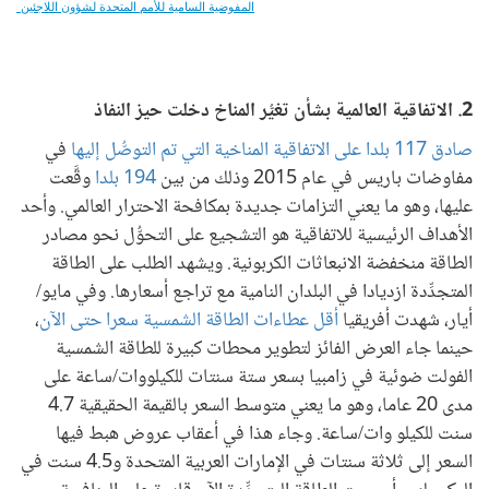
2. الاتفاقية العالمية بشأن تغيُّر المناخ دخلت حيز النفاذ
صادق 117 بلدا على الاتفاقية المناخية التي تم التوصُّل إليها
في
مفاوضات باريس في عام 2015 وذلك من بين
194 بلدا
وقَّعت
عليها، وهو ما يعني التزامات جديدة بمكافحة الاحترار العالمي. وأحد
الأهداف الرئيسية للاتفاقية هو التشجيع على التحوُّل نحو مصادر
الطاقة منخفضة الانبعاثات الكربونية. ويشهد الطلب على الطاقة
المتجدِّدة ازديادا في البلدان النامية مع تراجع أسعارها. وفي مايو/
أيار، شهدت أفريقيا
أقل عطاءات الطاقة الشمسية سعرا حتى الآن
،
حينما جاء العرض الفائز لتطوير محطات كبيرة للطاقة الشمسية
الفولت ضوئية في زامبيا بسعر ستة سنتات للكيلووات/ساعة على
مدى 20 عاما، وهو ما يعني متوسط السعر بالقيمة الحقيقية 4.7
سنت للكيلو وات/ساعة. وجاء هذا في أعقاب عروض هبط فيها
السعر إلى ثلاثة سنتات في الإمارات العربية المتحدة و4.5 سنت في