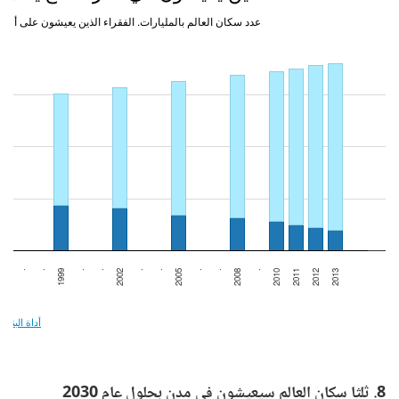
8. ثلثا سكان العالم سيعيشون في مدن بحلول عام 2030