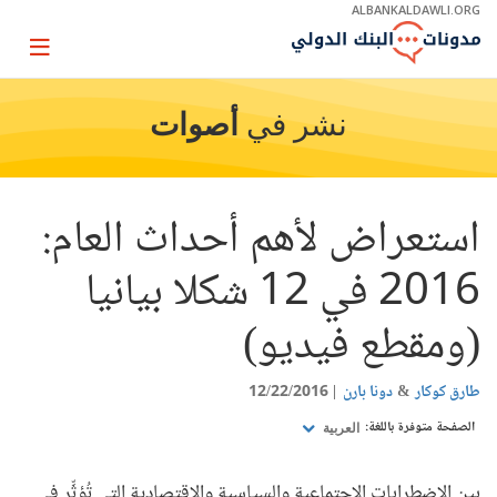
Skip
ALBANKALDAWLI.ORG
to
Main
Page
Navigation
igation
نشر في
أصوات
استعراض لأهم أحداث العام:
2016 في 12 شكلا بيانيا
(ومقطع فيديو)
طارق كوكار
دونا بارن
12/22/2016
الصفحة متوفرة باللغة:
العربية
بين الاضطرابات الاجتماعية والسياسية والاقتصادية التي تُؤثِّر في