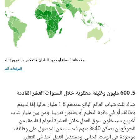
5. 600 مليون وظيفة مطلوبة خلال السنوات العشر القادمة
هناك ثلث شباب العالم البالغ عددهم 1.8 مليار حاليا إمَّا لديهم
وظائف أو في دائرة التعليم أو يتلقون تدريبا. ومن بين مليار شاب
آخرين سيدخلون سوق العمل خلال العشرة أعوام القادمة، من
المتوقع أن يتمكَّن 40% منهم فحسب من الحصول على وظائف
موجودة في الوقت الحالي. ومستقبل العمل آخذ في التغيُّر،