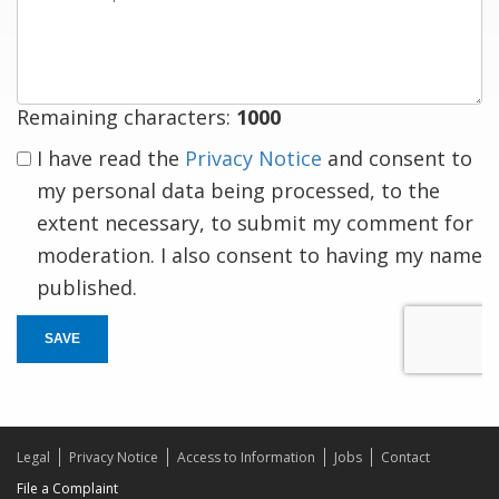
a
response
Remaining characters:
1000
I have read the
Privacy Notice
and consent to
my personal data being processed, to the
extent necessary, to submit my comment for
moderation. I also consent to having my name
published.
SAVE
Legal
Privacy Notice
Access to Information
Jobs
Contact
File a Complaint