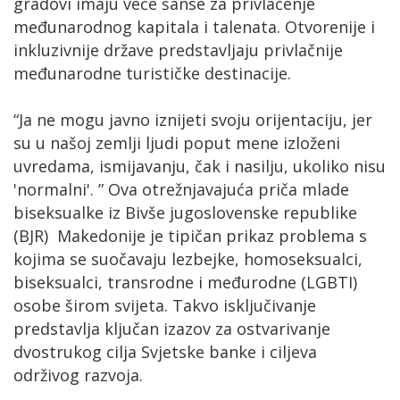
gradovi imaju veće šanse za privlačenje
međunarodnog kapitala i talenata. Otvorenije i
inkluzivnije države predstavljaju privlačnije
međunarodne turističke destinacije.
“Ja ne mogu javno iznijeti svoju orijentaciju, jer
su u našoj zemlji ljudi poput mene izloženi
uvredama, ismijavanju, čak i nasilju, ukoliko nisu
'normalni'. ” Ova otrežnjavajuća priča mlade
biseksualke iz Bivše jugoslovenske republike
(BJR) Makedonije je tipičan prikaz problema s
kojima se suočavaju lezbejke, homoseksualci,
biseksualci, transrodne i međurodne (LGBTI)
osobe širom svijeta. Takvo isključivanje
predstavlja ključan izazov za ostvarivanje
dvostrukog cilja Svjetske banke i ciljeva
održivog razvoja.