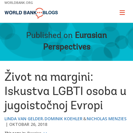
Skip
WORLDBANK.ORG
to
Main
Page
naviga
Navigation
Published on
Eurasian
Perspectives
Život na margini:
Iskustva LGBTI osoba u
jugoistočnoj Evropi
LINDA VAN GELDER
DOMINIK KOEHLER
NICHOLAS MENZIES
OKTOBAR 26, 2018