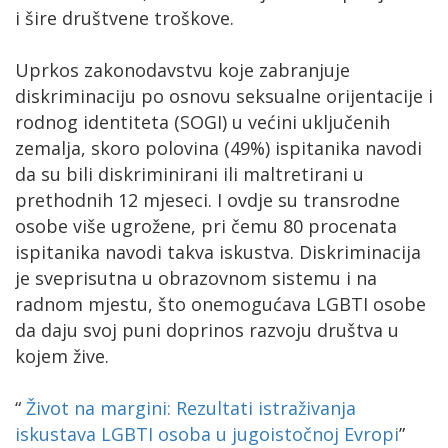
i šire društvene troškove.
Uprkos zakonodavstvu koje zabranjuje
diskriminaciju po osnovu seksualne orijentacije i
rodnog identiteta (SOGI) u većini uključenih
zemalja, skoro polovina (49%) ispitanika navodi
da su bili diskriminirani ili maltretirani u
prethodnih 12 mjeseci. I ovdje su transrodne
osobe više ugrožene, pri čemu 80 procenata
ispitanika navodi takva iskustva. Diskriminacija
je sveprisutna u obrazovnom sistemu i na
radnom mjestu, što onemogućava LGBTI osobe
da daju svoj puni doprinos razvoju društva u
kojem žive.
“
Život na margini: Rezultati istraživanja
iskustava LGBTI osoba u jugoistočnoj Evropi
”