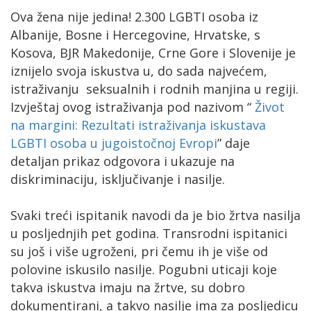
Ova žena nije jedina! 2.300 LGBTI osoba iz
Albanije, Bosne i Hercegovine, Hrvatske, s
Kosova, BJR Makedonije, Crne Gore i Slovenije je
iznijelo svoja iskustva u, do sada najvećem,
istraživanju seksualnih i rodnih manjina u regiji.
Izvještaj ovog istraživanja pod nazivom “
Život
na margini: Rezultati istraživanja iskustava
LGBTI osoba u jugoistočnoj Evropi
” daje
detaljan prikaz odgovora i ukazuje na
diskriminaciju, isključivanje i nasilje.
Svaki treći ispitanik navodi da je bio žrtva nasilja
u posljednjih pet godina. Transrodni ispitanici
su još i više ugroženi, pri čemu ih je više od
polovine iskusilo nasilje. Pogubni uticaji koje
takva iskustva imaju na žrtve, su dobro
dokumentirani, a takvo nasilje ima za posljedicu