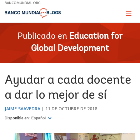
Skip
BANCOMUNDIAL.ORG
to
Main
Page
naviga
Navigation
Publicado en
Education for
Global Development
Ayudar a cada docente
a dar lo mejor de sí
JAIME SAAVEDRA
11 DE OCTUBRE DE 2018
Disponible en:
Español