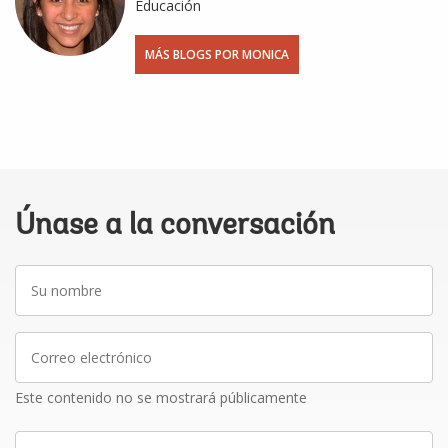
Educación
MÁS BLOGS POR MONICA
Únase a la conversación
Su
nombre
Correo
electrónico
Este contenido no se mostrará públicamente
Escriba