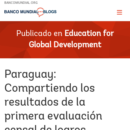
Skip
BANCOMUNDIAL.ORG
to
Main
Page
naviga
Navigation
Publicado en
Education for
Global Development
Paraguay:
Compartiendo los
resultados de la
primera evaluación