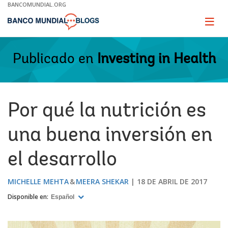
Skip
BANCOMUNDIAL.ORG
to
Main
Page
naviga
Navigation
Publicado en
Investing in Health
Por qué la nutrición es
una buena inversión en
el desarrollo
MICHELLE MEHTA
MEERA SHEKAR
18 DE ABRIL DE 2017
Disponible en:
Español