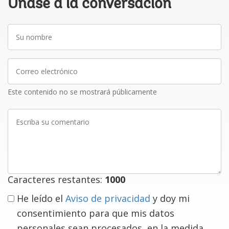
Únase a la conversación
Su
nombre
Correo
electrónico
Este contenido no se mostrará públicamente
Escriba
su
comentario
Caracteres restantes:
1000
He leído el
Aviso de privacidad
y doy mi
consentimiento para que mis datos
personales sean procesados, en la medida