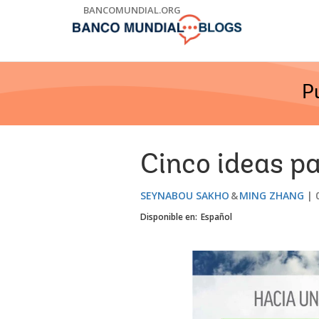
Skip
BANCOMUNDIAL.ORG
to
Main
Navigation
P
Cinco ideas p
SEYNABOU SAKHO
MING ZHANG
Disponible en:
Español