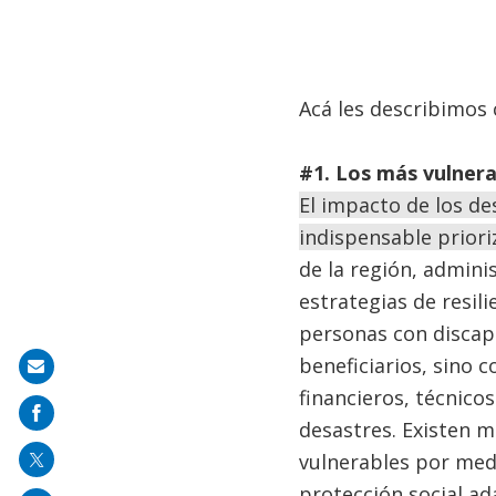
Acá les describimos c
#1.
Los más vulnera
El impacto de los de
indispensable priori
de la región, admini
estrategias de resil
personas con discap
beneficiarios, sino c
Share
financieros, técnico
on
desastres. Existen m
mail
vulnerables por med
protección social ad