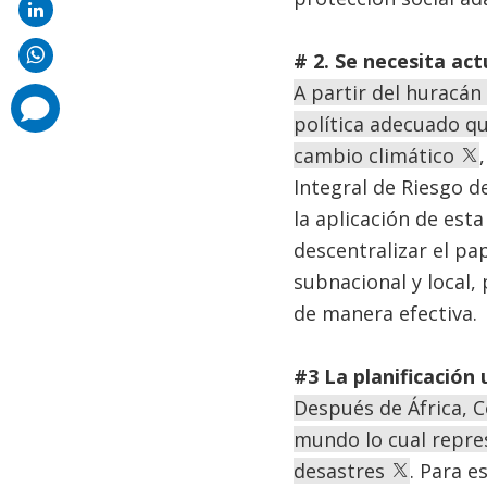
# 2.
Se necesita act
A partir del huracán
comments
added
política adecuado qu
cambio climático
Integral de Riesgo d
la aplicación de est
descentralizar el pa
subnacional y local,
de manera efectiva.
#3
La planificación 
Después de África, 
mundo lo cual repre
desastres
. Para e