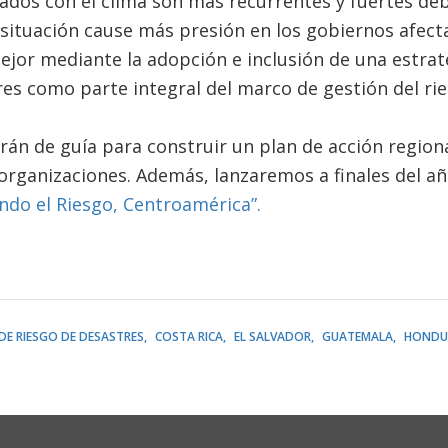
ados con el clima son más recurrentes y fuertes deb
 situación cause más presión en los gobiernos afec
jor mediante la adopción e inclusión de una estrat
res como parte integral del marco de gestión del ri
rán de guía para construir un plan de acción regiona
organizaciones. Además, lanzaremos a finales del año
do el Riesgo, Centroamérica”.
DE RIESGO DE DESASTRES
COSTA RICA
EL SALVADOR
GUATEMALA
HONDU