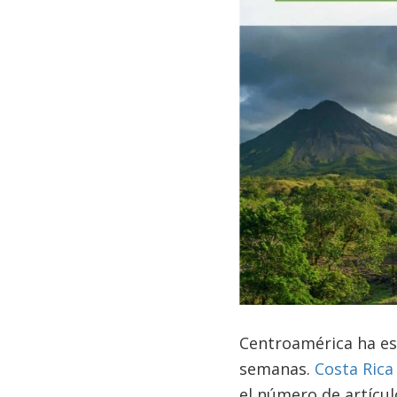
Centroamérica ha est
semanas.
Costa Rica
el número de artícu