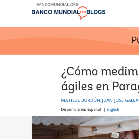
Skip
BANCOMUNDIAL.ORG
to
Main
Navigation
P
¿Cómo medimos
ágiles en Par
MATILDE BORDÓN
JUAN JOSÉ GALE
Disponible en:
Español
English