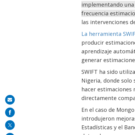
implementando una 
frecuencia estimaci
las intervenciones d
La herramienta SWIFT
producir estimacione
aprendizaje automát
generar estimacione
SWIFT ha sido utili
Nigeria, donde solo 
hacer estimaciones m
directamente compar
Share
En el caso de Mongol
on
introdujeron mejoras
mail
Estadísticas y el Ba