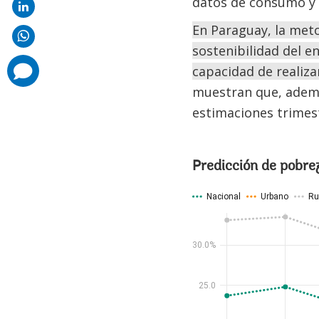
datos de consumo y l
En Paraguay, la meto
sostenibilidad del e
comments
capacidad de realiz
added
muestran que, además
estimaciones trimest
Predicción de pobre