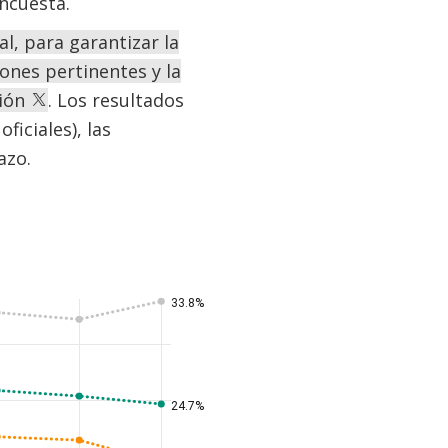
ncuesta.
l, para garantizar la
ones pertinentes y la
ción
. Los resultados
iciales), las
azo.