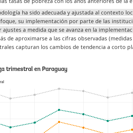
as tasas de pobreza con los años anteriores de la e
dología ha sido adecuada y ajustada al contexto loca
nfoque, su implementación por parte de las instituci
ar ajustes a medida que se avanza en la implementa
 de aproximarse a las cifras observadas (medidas of
rales capturan los cambios de tendencia a corto pl
za trimestral en Paraguay