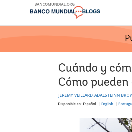
Skip
BANCOMUNDIAL.ORG
to
Main
Navigation
P
Cuándo y cómo
Cómo pueden 
JEREMY VEILLARD
ADALSTEINN BRO
Disponible en:
Español
English
Portug
Image