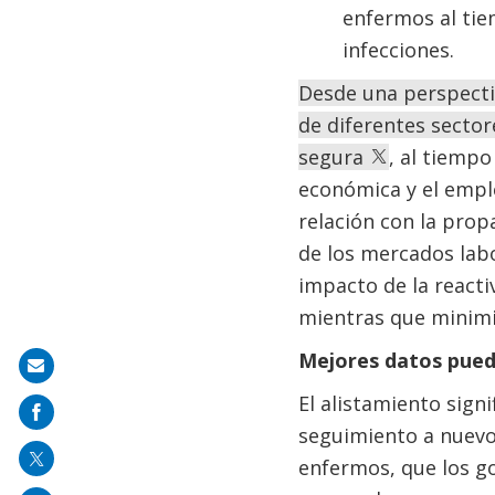
enfermos al tie
infecciones.
Desde una perspecti
de diferentes secto
segura
, al tiemp
económica y el emple
relación con la prop
de los mercados labo
impacto de la reacti
mientras que minimi
Mejores datos pue
Share
on
El alistamiento sign
mail
seguimiento a nuevos
enfermos, que los g