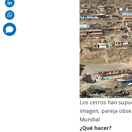
comments
added
Los cerros han supue
imagen, pareja obser
Mundial
¿Qué hacer?