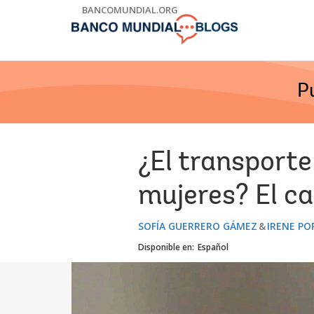
Skip
BANCOMUNDIAL.ORG
to
Main
Navigation
P
¿El transporte
mujeres? El c
SOFÍA GUERRERO GÁMEZ
IRENE P
Disponible en:
Español