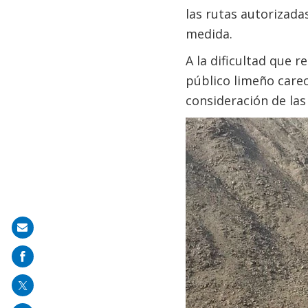
las rutas autorizada
medida.
A la dificultad que 
público limeño carec
consideración de las
Share
on
mail