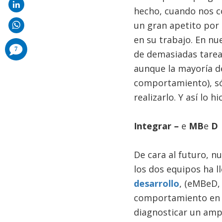
hecho, cuando nos c
un gran apetito por 
en su trabajo. En nu
comments
7
de demasiadas tareas
added
aunque la mayoría de
comportamiento), só
realizarlo. Y así lo h
Integrar –
e
MB
e
D
De cara al futuro, n
los dos equipos ha l
desarrollo
, (eMBeD, 
comportamiento en l
diagnosticar un ampl