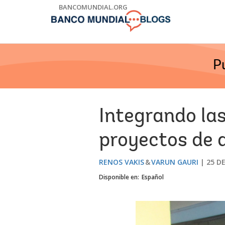
Skip
BANCOMUNDIAL.ORG
to
Main
Navigation
P
Integrando la
proyectos de d
RENOS VAKIS
VARUN GAURI
25 DE
Disponible en:
Español