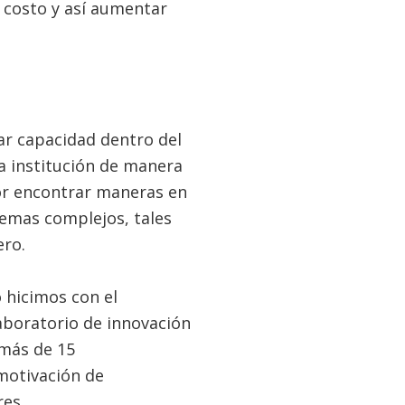
 costo y así aumentar
r capacidad dentro del
a institución de manera
or encontrar maneras en
lemas complejos, tales
ero.
 hicimos con el
aboratorio de innovación
 más de 15
 motivación de
es.