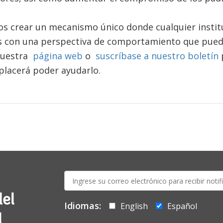
s crear un mecanismo único donde cualquier insti
s con una perspectiva de comportamiento que pued
 nuestra
página web
o
suscríbase a nuestro boletín
lacerá poder ayudarlo.
E-
mail:
del
Idiomas:
English
Español
l