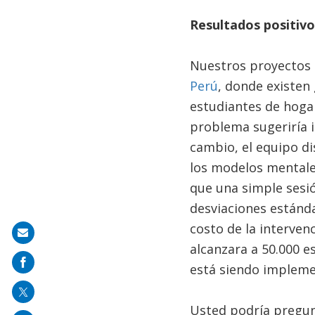
Resultados positivo
Nuestros proyectos 
Perú
, donde existen
estudiantes de hogar
problema sugeriría i
cambio, el equipo d
los modelos mentale
que una simple sesió
desviaciones estánda
costo de la interven
Share
alcanzara a 50.000 e
on
está siendo impleme
mail
Usted podría pregun