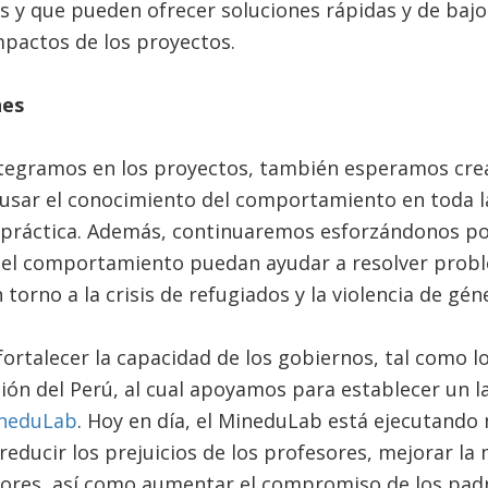
s y que pueden ofrecer soluciones rápidas y de bajo
mpactos de los proyectos.
nes
tegramos en los proyectos, también esperamos crea
usar el conocimiento del comportamiento en toda l
y práctica. Además, continuaremos esforzándonos p
s del comportamiento puedan ayudar a resolver prob
torno a la crisis de refugiados y la violencia de gén
talecer la capacidad de los gobiernos, tal como lo
ión del Perú, al cual apoyamos para establecer un l
neduLab
. Hoy en día, el MineduLab está ejecutando
reducir los prejuicios de los profesores, mejorar la
sores, así como aumentar el compromiso de los padr