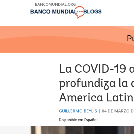
Skip
BANCOMUNDIAL.ORG
to
Main
Navigation
P
La COVID-19 a
profundiza la 
America Latina
GUILLERMO BEYLIS
04 DE MARZO D
Disponible en:
Español