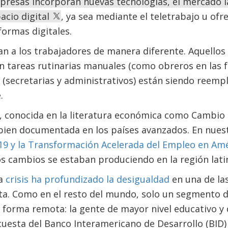
presas incorporan nuevas tecnologías, el mercado l
acio digital
, ya sea mediante el teletrabajo u ofr
formas digitales.
n a los trabajadores de manera diferente. Aquellos
n tareas rutinarias manuales (como obreros en las f
s (secretarias y administrativos) están siendo ree
.
, conocida en la literatura económica como Cambio
á bien documentada en los países avanzados. En nue
-19 y la Transformación Acelerada del Empleo en Amér
 cambios se estaban produciendo en la región lat
la
crisis ha profundizado la desigualdad
en una de la
ta. Como en el resto del mundo, solo un segmento de
 forma remota: la gente de mayor nivel educativo y 
esta del Banco Interamericano de Desarrollo (BID) 