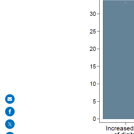
Share
on
mail