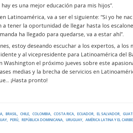
hay es una mejor educación para mis hijos”.
en Latinoamérica, va a ser el siguiente: “Si yo he na
n a tener la oportunidad de llegar hasta los escalone
emanda ha llegado para quedarse, va a estar ahí”.
nes, estoy deseando escuchar a los expertos, a los m
idente y al vicepresidente para Latinoamérica del B
 Washington el próximo jueves sobre este apasiona
lases medias y la brecha de servicios en Latinoamér
ue... ¡Hasta pronto!
IA
BRASIL
CHILE
COLOMBIA
COSTA RICA
ECUADOR
EL SALVADOR
GUAT
UAY
PERÚ
REPÚBLICA DOMINICANA
URUGUAY
AMÉRICA LATINA Y EL CARIBE