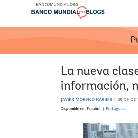
Skip
BANCOMUNDIAL.ORG
to
Main
Navigation
P
La nueva clas
información, 
JAVIER MORENO BARBER
09 DE OC
Disponible en:
Español
Portuguese