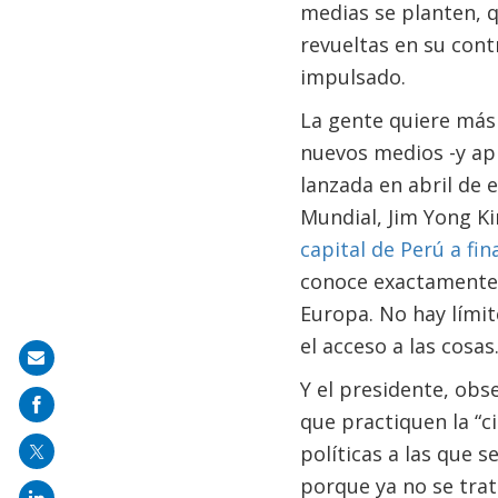
medias se planten, q
revueltas en su cont
impulsado.
La gente quiere más
nuevos medios -y ap
lanzada en abril de 
Mundial, Jim Yong K
capital de Perú a fin
conoce exactamente 
Europa. No hay límite
el acceso a las cosas
Share
Y el presidente, obs
on
que practiquen la “c
mail
políticas a las que 
porque ya no se trat