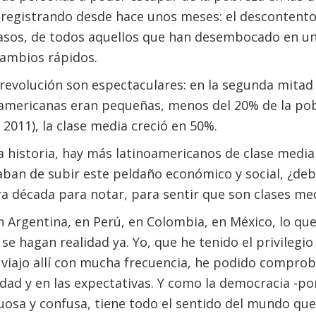
 registrando desde hace unos meses: el descontento, 
sos, de todos aquellos que han desembocado en una
cambios rápidos.
evolución son espectaculares: en la segunda mitad 
americanas eran pequeñas, menos del 20% de la pobl
 2011), la clase media creció en 50%.
a historia, hay más latinoamericanos de clase media 
ban de subir este peldaño económico y social, ¿debe
ra década para notar, para sentir que son clases med
 en Argentina, en Perú, en Colombia, en México, lo q
e hagan realidad ya. Yo, que he tenido el privilegio 
 viajo allí con mucha frecuencia, he podido compro
idad y en las expectativas. Y como la democracia -po
osa y confusa, tiene todo el sentido del mundo que 