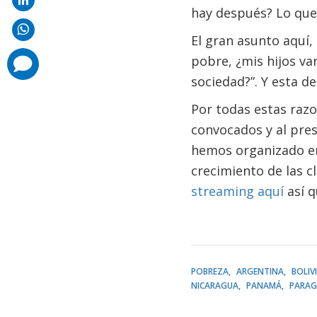
hay después? Lo que 
El gran asunto aquí, 
pobre, ¿mis hijos va
comments
added
sociedad?”. Y esta d
Por todas estas razo
convocados y al pres
hemos organizado en
crecimiento de las c
streaming
aquí
así q
POBREZA
ARGENTINA
BOLIV
NICARAGUA
PANAMÁ
PARAG