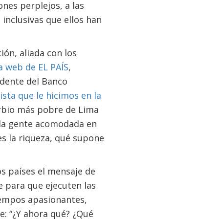
nes perplejos, a las
 inclusivas que ellos han
ón, aliada con los
a web de EL PAÍS
,
idente del Banco
sta que le hicimos en la
urbio más pobre de Lima
 la gente acomodada en
 es la riqueza, qué supone
os países el mensaje de
e para que ejecuten las
tiempos apasionantes,
ce: “¿Y ahora qué? ¿Qué