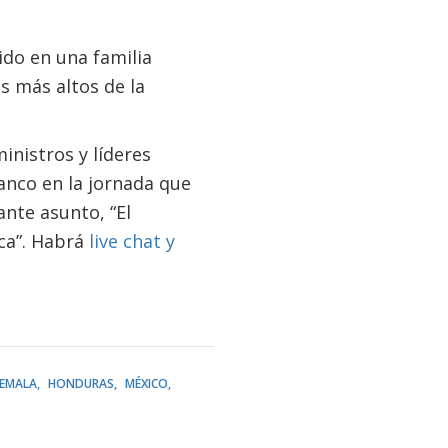
cido en una familia
s más altos de la
inistros y líderes
anco en la jornada que
nte asunto, “El
ica”. Habrá
live chat y
EMALA
HONDURAS
MÉXICO