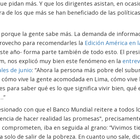
ue pidan más. Y que los dirigentes asistan, en ocasio
ra de los que más se han beneficiado de las políticas
 porque la gente sabe más. La demanda de informaci
rovecho para recomendarles la
Edición América en l
este año- forma parte también de todo esto. El pres
im, nos explicó muy bien este fenómeno en la
entrevi
ales de junio
: “Ahora la persona más pobre del sub
cómo vive la gente acomodada en Lima, cómo vive
s para saber qué es lo que significa vivir bien, qué
…”
esionado con que el Banco Mundial reitere a todos l
iencia de hacer realidad las promesas", precisament
se comprometen, iba en seguida al grano: “Vivimos 
a solo de salir de la pobreza. En cuanto uno sale, di