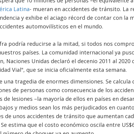
espera que 10 millones de personas –el equivalente a
rica Latina
- mueran en accidentes de tránsito. La 
endencia y exhibe el aciago récord de contar con la 
accidentes automovilísticos en el mundo.
fra podría reducirse a la mitad, si todos nos comp
 nuestros países. La comunidad internacional ya pus
fin, Naciones Unidas declaró el decenio 2011 al 2020
dad Vial", que se inicia oficialmente esta semana.
 una tragedia de enormes dimensiones. Se calcula
ones de personas como consecuencia de los accident
 de lesiones –la mayoría de ellos en países en desar
 bajos y medios sean los más perjudicados en cuant
es de unos accidentes de tránsito que aumentan cad
Se estima que el costo económico oscila entre US$
 el número de choques va en aumento.