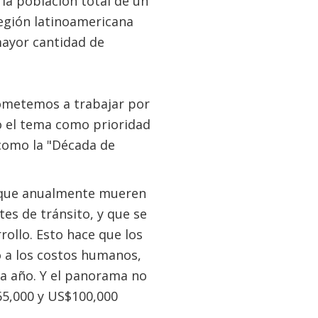
 la población total de un
región latinoamericana
mayor cantidad de
rometemos a trabajar por
o el tema como prioridad
 como la "Década de
 que anualmente mueren
es de tránsito, y que se
rollo. Esto hace que los
o a los costos humanos,
a año. Y el panorama no
65,000 y US$100,000