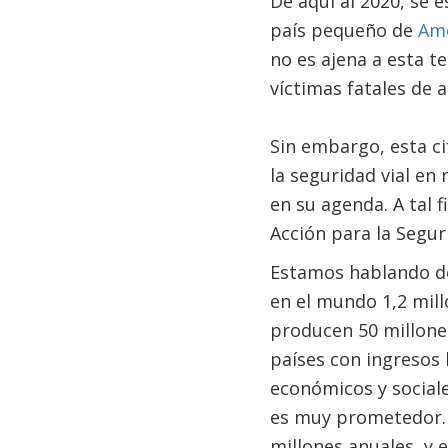
De aquí al 2020, se 
país pequeño de
Amé
no es ajena a esta t
víctimas fatales de 
Sin embargo, esta ci
la seguridad vial en
en su agenda. A tal 
Acción para la Seguri
Estamos hablando de
en el mundo 1,2 mill
producen 50 millones
países con ingresos
económicos y social
es muy prometedor. 
millones anuales, y