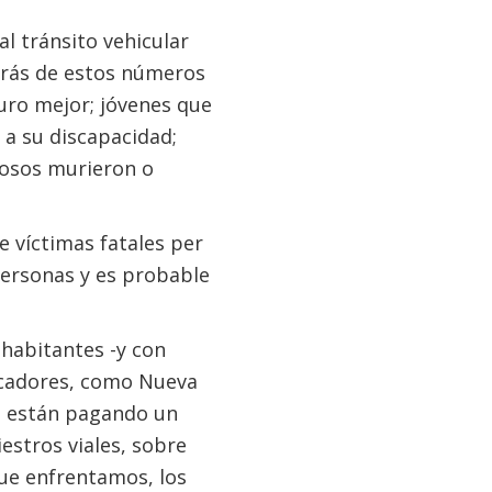
l tránsito vehicular
trás de estos números
turo mejor; jóvenes que
a su discapacidad;
posos murieron o
e víctimas fatales per
personas y es probable
 habitantes -y con
dicadores, como Nueva
ón están pagando un
estros viales, sobre
ue enfrentamos, los