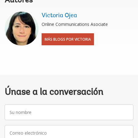
Autores
Victoria Ojea
Online Communications Asociate
MÁS BLOGS POR VICTORIA
Únase a la conversación
Su
nombre
Correo
electrónico